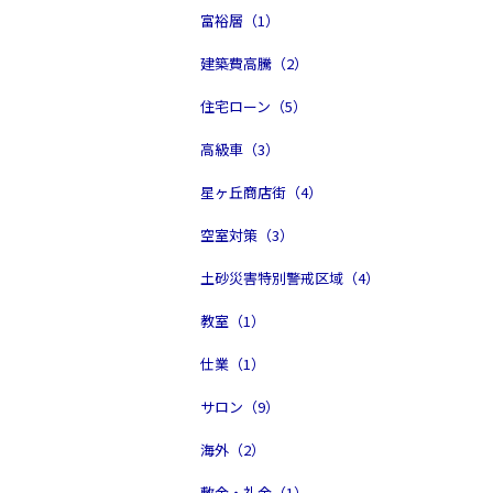
富裕層（1）
建築費高騰（2）
住宅ローン（5）
高級車（3）
星ヶ丘商店街（4）
空室対策（3）
土砂災害特別警戒区域（4）
教室（1）
仕業（1）
サロン（9）
海外（2）
敷金・礼金（1）