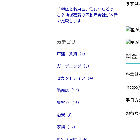
まずは
千種区と名東区、住むならどっ
ち？地域密着の不動産会社が本音
で比較します
カテゴリ
戸建て賃貸（4）
料金
ガーデニング（2）
料金は
セカンドライフ（4）
http:/
路面店（14）
平日方
集客力（16）
お得な
治安（8）
家族（12）
庭付き戸建（14）