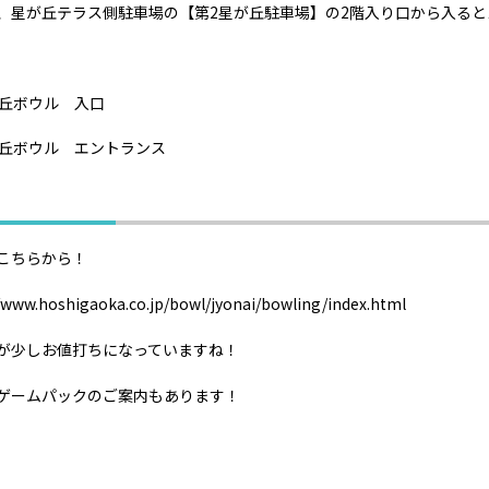
、星が丘テラス側駐車場の【第2星が丘駐車場】の2階入り口から入ると
こちらから！
/www.hoshigaoka.co.jp/bowl/jyonai/bowling/index.html
が少しお値打ちになっていますね！
ゲームパックのご案内もあります！