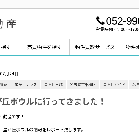
052-99
営業時間／8:00～1
を探す
売買物件を探す
物件買取サービス
物件
年07月24日
情報
星が丘テラス
星ヶ丘三越
名古屋市千種区
星ヶ丘ガイド
名
が丘ボウルに行ってきました！
不動産です！
、星が丘ボウルの情報をレポート致します。