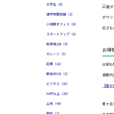
大学生（8）
通学時間短縮（2）
ボウリ
小規模オフィス（8）
広さも
スタートアップ（9）
駐車場2台（9）
お得
ガレージ（5）
起業（16）
以前も
駅徒歩5分（3）
貸靴代
ビジネス（25）
【星が
50坪以上（20）
土地（49）
星ヶ丘
節約（2）