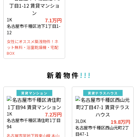
1K
7.1
万円
名古屋市千種区池下1丁目1-
12
女性にオススメ築浅物件！ネ
ット無料・浴室乾燥機・宅配
BOX
新 着 物 件
! ! !
賃貸マンション
賃貸テラスハウス
1K
7.2
万円
名古屋市千種区清住町1丁目
3LDK
19.8
万円
94
名古屋市千種区西山元町2丁
目47-1
名古屋市営地下鉄東山線 本山