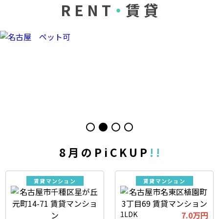
R E N T
・
賃 貸
8 月 の P i C K U P
! !
賃貸マンション
賃貸マンション
1LDK
7.0
万円