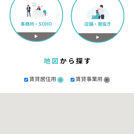
事務所・SOHO
店舗・居抜き
地 図
か ら 探 す
賃貸居住用
賃貸事業用