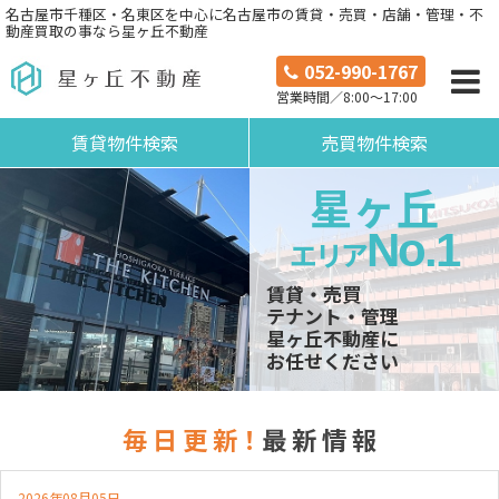
名古屋市千種区・名東区を中心に名古屋市の賃貸・売買・店舗・管理・不
動産買取の事なら星ヶ丘不動産
052-990-1767
営業時間／8:00～17:00
賃貸物件検索
売買物件検索
星ヶ丘
No.1
エリア
賃貸・売買
テナント・管理
星ヶ丘不動産に
お任せください
毎 日 更 新！
最 新 情 報
2026年08月05日