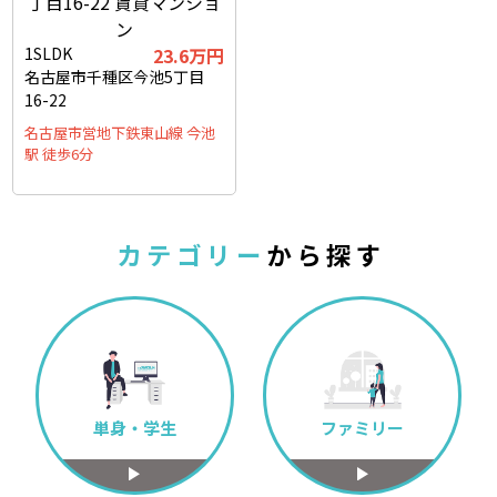
1SLDK
23.6
万円
名古屋市千種区今池5丁目
16-22
名古屋市営地下鉄東山線 今池
駅 徒歩6分
カ テ ゴ リ ー
か ら 探 す
単身・学生
ファミリー