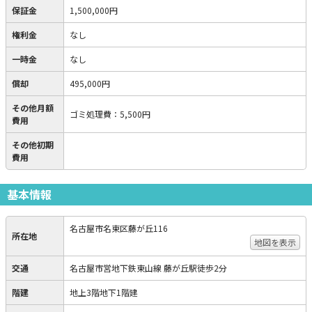
保証金
1,500,000円
権利金
なし
一時金
なし
償却
495,000円
その他月額
ゴミ処理費
：
5,500円
費用
その他初期
費用
基本情報
名古屋市名東区藤が丘116
所在地
地図を表示
交通
名古屋市営地下鉄東山線 藤が丘駅徒歩2分
階建
地上3階地下1階建