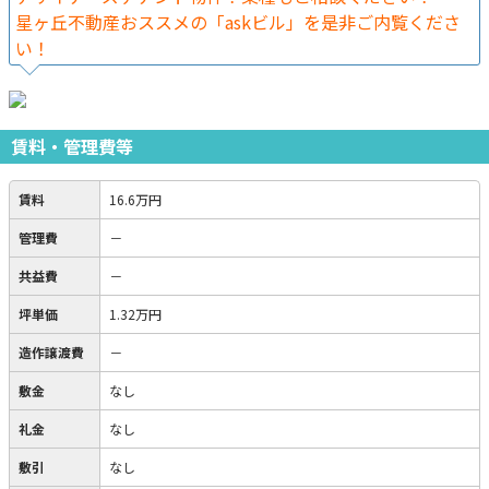
星ヶ丘不動産おススメの「askビル」を是非ご内覧くださ
い！
賃料・管理費等
賃料
16.6万円
管理費
－
共益費
－
坪単価
1.32万円
造作譲渡費
－
敷金
なし
礼金
なし
敷引
なし