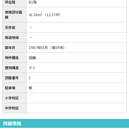
所在階
B1階
使用部分面
2
41.56m
（12.57坪）
積
天井高
－
用途地域
－
築年月
1987年05月
（築39年）
物件種目
店舗
建物構造
ＲＣ
部屋番号
C
駐車場
無
小学校区
中学校区
詳細情報