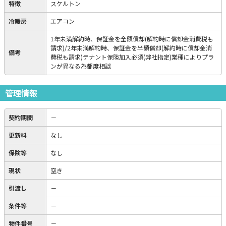
特徴
スケルトン
冷暖房
エアコン
1年未満解約時、保証金を全額償却(解約時に償却金消費税も
請求)/2年未満解約時、保証金を半額償却(解約時に償却金消
備考
費税も請求)テナント保険加入必須(弊社指定)業種によりプラ
ンが異なる為都度相談
管理情報
契約期間
－
更新料
なし
保険等
なし
現状
空き
引渡し
－
条件等
－
物件番号
－