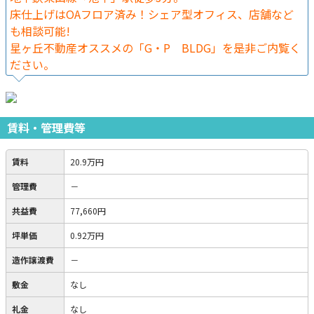
床仕上げはOAフロア済み！シェア型オフィス、店舗など
も相談可能!
星ヶ丘不動産オススメの「G・P BLDG」を是非ご内覧く
ださい。
賃料・管理費等
賃料
20.9万円
管理費
－
共益費
77,660円
坪単価
0.92万円
造作譲渡費
－
敷金
なし
礼金
なし