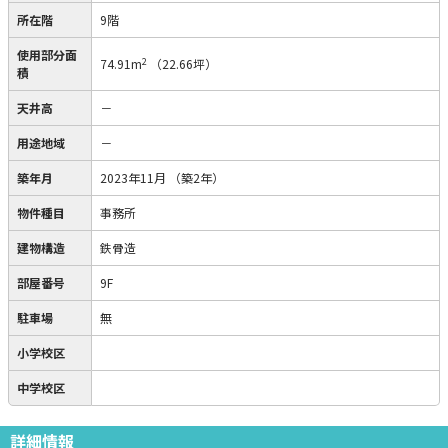
所在階
9階
使用部分面
2
74.91m
（22.66坪）
積
天井高
－
用途地域
－
築年月
2023年11月
（築2年）
物件種目
事務所
建物構造
鉄骨造
部屋番号
9F
駐車場
無
小学校区
中学校区
詳細情報