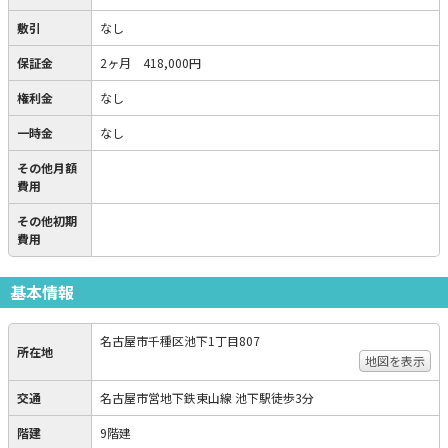
敷引
なし
保証金
2ヶ月 418,000円
権利金
なし
一時金
なし
その他月額
費用
その他初期
費用
基本情報
名古屋市千種区池下1丁目807
所在地
地図を表示
交通
名古屋市営地下鉄東山線 池下駅徒歩3分
階建
9階建