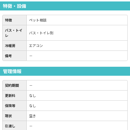
特徴・設備
特徴
ペット相談
バス・トイ
バス・トイレ別
レ
冷暖房
エアコン
備考
－
管理情報
契約期間
－
更新料
なし
保険等
なし
現状
空き
引渡し
－