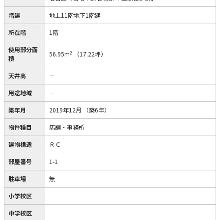
階建
地上11階地下1階建
所在階
1階
使用部分面
2
56.95m
（17.22坪）
積
天井高
－
用途地域
－
築年月
2019年12月
（築6年）
物件種目
店舗・事務所
建物構造
ＲＣ
部屋番号
1-1
駐車場
無
小学校区
中学校区