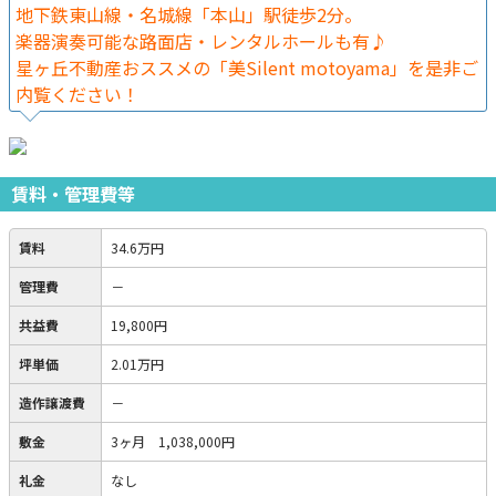
地下鉄東山線・名城線「本山」駅徒歩2分。
楽器演奏可能な路面店・レンタルホールも有♪
星ヶ丘不動産おススメの「美Silent motoyama」を是非ご
内覧ください！
賃料・管理費等
賃料
34.6万円
管理費
－
共益費
19,800円
坪単価
2.01万円
造作譲渡費
－
敷金
3ヶ月 1,038,000円
礼金
なし