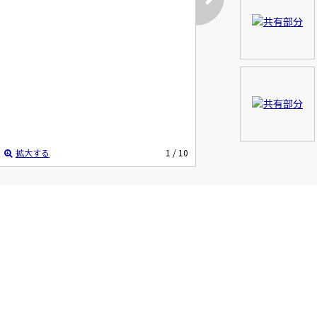
拡大する
1
/ 10