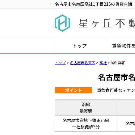
名古屋市名東区高社1丁目215の賃貸店舗（一
トップ
賃貸物件
トップ
>
名古屋市名東区
>
高社
>
物件詳細
名古屋市名
ポイント
重飲食可能なテナン
沿線
最寄駅
名古屋市営地下鉄東山線
名古
一社駅徒歩3分