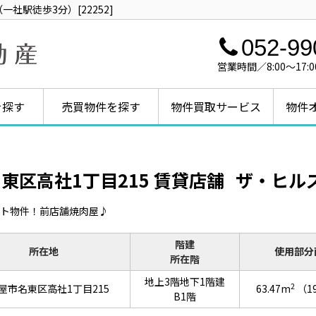
社駅徒歩3分）[22252]
052-99
営業時間／8:00～1
を探す
売買物件を探す
物件買取サービス
物件
東区高社1丁目215 賃貸店舗
ザ・ヒル
ト物件！前店舗焼肉屋♪
階建
所在地
使用部分
所在階
地上3階地下1階建
2
屋市名東区高社1丁目215
63.47m
（1
B1階