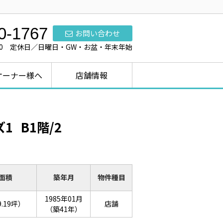
0-1767
お問い合わせ
7:00 定休日／日曜日・GW・お盆・年末年始
オーナー様へ
店舗情報
ズ1
B1階/2
面積
築年月
物件種目
1985年01月
9.19坪）
店舗
（築41年）