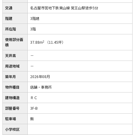
交通
名古屋市営地下鉄東山線 覚王山駅徒歩5分
階建
3階建
所在階
3階
使用部分面
2
37.88m
（11.45坪）
積
天井高
－
用途地域
－
築年月
2026年08月
物件種目
店舗・事務所
建物構造
ＲＣ
部屋番号
3F-B
駐車場
無
小学校区