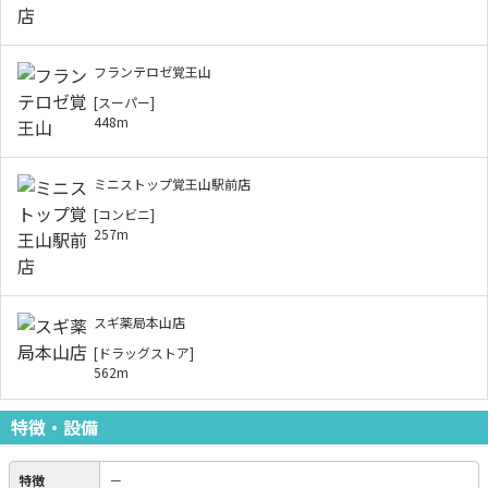
フランテロゼ覚王山
[スーパー]
448m
ミニストップ覚王山駅前店
[コンビニ]
257m
スギ薬局本山店
[ドラッグストア]
562m
特徴・設備
特徴
－