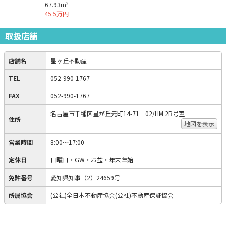
2
67.93m
45.5万円
取扱店舗
店舗名
星ヶ丘不動産
TEL
052-990-1767
FAX
052-990-1767
名古屋市千種区星が丘元町14-71 02/HM 2B号室
住所
地図を表示
営業時間
8:00～17:00
定休日
日曜日・GW・お盆・年末年始
免許番号
愛知県知事（2）24659号
所属協会
(公社)全日本不動産協会(公社)不動産保証協会