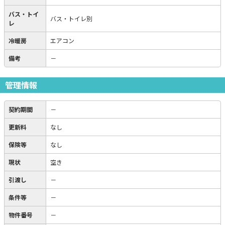
バス・トイ
バス・トイレ別
レ
冷暖房
エアコン
備考
－
管理情報
契約期間
－
更新料
なし
保険等
なし
現状
空き
引渡し
－
条件等
－
物件番号
－