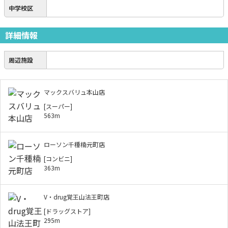
中学校区
詳細情報
周辺施設
マックスバリュ本山店
[スーパー]
563m
ローソン千種楠元町店
[コンビニ]
363m
V・drug覚王山法王町店
[ドラッグストア]
295m