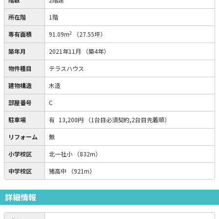
所在階
1階
2
専有面積
91.09m
（27.55坪）
築年月
2021年11月
（築4年）
物件種目
テラスハウス
建物構造
木造
部屋番号
C
駐車場
有
13,200円
（1台目必須契約,2台目先着順）
リフォーム
無
小学校区
北一社小
（832m）
中学校区
猪高中
（921m）
詳細情報