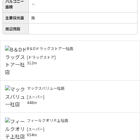
バルコニー
－
面積
主要採光面
南
周辺施設
B＆Dドラッグストア一社店
[ドラッグストア]
312m
マックスバリュ一社店
[スーパー]
448m
フィールクオリテ上社店
[スーパー]
654m