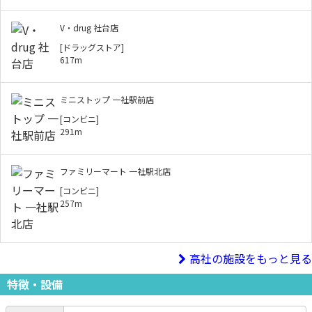
V・drug 社台店
[ドラッグストア]
617m
ミニストップ 一社駅前店
[コンビニ]
291m
ファミリーマート 一社駅北店
[コンビニ]
257m
高社の施設をもっと見る
特徴・設備