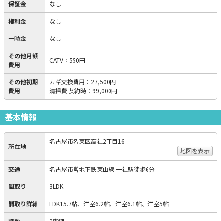
保証金
なし
権利金
なし
一時金
なし
その他月額
CATV
：
550円
費用
その他初期
カギ交換費用
：
27,500円
費用
清掃費 契約時
：
99,000円
基本情報
名古屋市名東区高社2丁目16
所在地
地図を表示
交通
名古屋市営地下鉄東山線 一社駅徒歩6分
間取り
3LDK
間取り詳細
LDK15.7帖、洋室6.2帖、洋室6.1帖、洋室5帖
階数
2階建