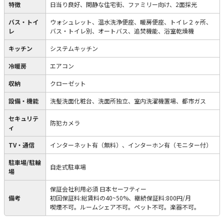
特徴
日当り良好、閑静な住宅街、ファミリー向け、2面採光
バス・トイ
ウォシュレット、温水洗浄便座、暖房便座、トイレ２ヶ所、
レ
バス・トイレ別、オートバス、追焚機能、浴室乾燥機
キッチン
システムキッチン
冷暖房
エアコン
収納
クローゼット
設備・機能
洗髪洗面化粧台、洗面所独立、室内洗濯機置場、都市ガス
セキュリテ
防犯カメラ
ィ
TV・通信
インターネット有（無料）、インターホン有（モニター付）
駐車場/駐輪
自走式駐車場
場
保証会社利用必須 日本セーフティー
備考
初回保証料:総賃料の40~50%、継続保証料:800円/月
喫煙不可。ルームシェア不可。ペット不可。楽器不可。