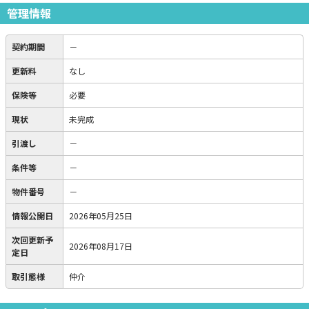
管理情報
契約期間
－
更新料
なし
保険等
必要
現状
未完成
引渡し
－
条件等
－
物件番号
－
情報公開日
2026年05月25日
次回更新予
2026年08月17日
定日
取引態様
仲介