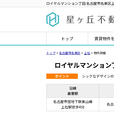
ロイヤルマンション丁田 名古屋市名東区上社1
トップ
賃貸物件
トップ
>
名古屋市名東区
>
上社
>
物件詳細
ロイヤルマンション
ポイント
シックなデザインの
沿線
最寄駅
名古屋市営地下鉄東山線
名古
上社駅徒歩4分