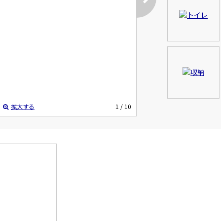
拡大する
1
/ 10