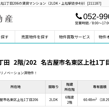
丁目206の賃貸マンション（2LDK・上社駅徒歩4分）[211187]
052-99
営業時間／8:00～1
を探す
売買物件を探す
物件買取サービス
物件
丁田
2階/202
名古屋市名東区上社1丁目
リノベーション済物件！
階建
所在地
間取り
専有面積
所在階
6階建
2
屋市名東区上社1丁目206
2LDK
60.48m
（18.
2階