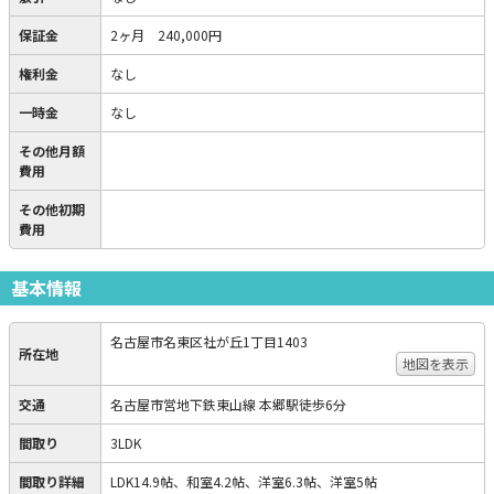
保証金
2ヶ月 240,000円
権利金
なし
一時金
なし
その他月額
費用
その他初期
費用
基本情報
名古屋市名東区社が丘1丁目1403
所在地
地図を表示
交通
名古屋市営地下鉄東山線 本郷駅徒歩6分
間取り
3LDK
間取り詳細
LDK14.9帖、和室4.2帖、洋室6.3帖、洋室5帖