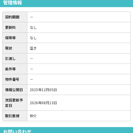
管理情報
契約期間
－
更新料
なし
保険等
なし
現状
空き
引渡し
－
条件等
－
物件番号
－
情報公開日
2025年12月05日
次回更新予
2026年08月13日
定日
取引態様
仲介
お問い合わせ