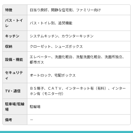
特徴
日当り良好、閑静な住宅街、ファミリー向け
バス・トイ
バス・トイレ別、追焚機能
レ
キッチン
システムキッチン、カウンターキッチン
収納
クローゼット、シューズボックス
エレベーター、洗面化粧台、洗髪洗面化粧台、洗面所独立、
設備・機能
都市ガス
セキュリテ
オートロック、宅配ボックス
ィ
ＢＳ端子、ＣＡＴＶ、インターネット有（有料）、インター
TV・通信
ホン有（モニター付）
駐車場/駐輪
駐輪場
場
備考
－