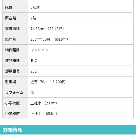
階数
5階建
所在階
2階
2
専有面積
74.33m
（22.48坪）
築年月
2007年08月
（築19年）
物件種目
マンション
建物構造
ＲＣ
部屋番号
202
駐車場
近有
70m
13,200円
リフォーム
無
小学校区
上社小
（237m）
中学校区
上社中
（653m）
詳細情報