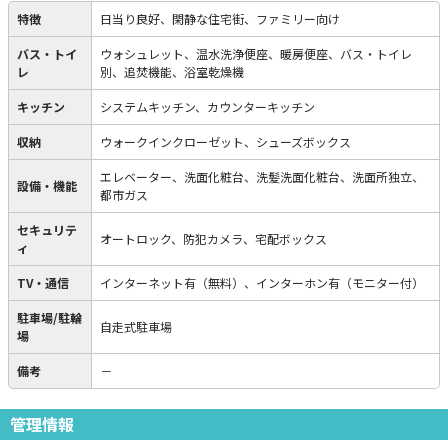
特徴
日当り良好、閑静な住宅街、ファミリー向け
バス・トイ
ウォシュレット、温水洗浄便座、暖房便座、バス・トイレ
レ
別、追焚機能、浴室乾燥機
キッチン
システムキッチン、カウンターキッチン
収納
ウォークインクローゼット、シューズボックス
エレベーター、洗面化粧台、洗髪洗面化粧台、洗面所独立、
設備・機能
都市ガス
セキュリテ
オートロック、防犯カメラ、宅配ボックス
ィ
TV・通信
インターネット有（無料）、インターホン有（モニター付）
駐車場/駐輪
自走式駐車場
場
備考
－
管理情報