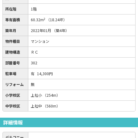
所在階
1階
2
専有面積
60.32m
（18.24坪）
築年月
2022年01月
（築4年）
物件種目
マンション
建物構造
ＲＣ
部屋番号
302
駐車場
有
14,300円
リフォーム
無
小学校区
上社小
（254m）
中学校区
上社中
（560m）
詳細情報
バルコニー