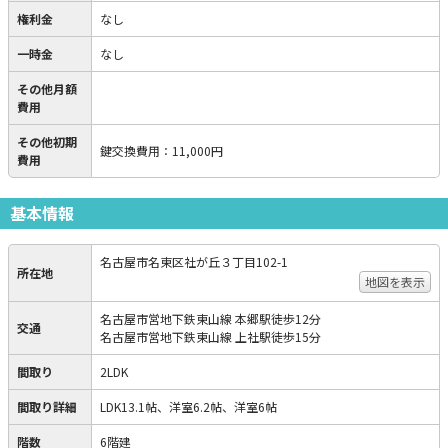
権利金
なし
一時金
なし
その他月額
費用
その他初期
鍵交換費用
：
11,000円
費用
基本情報
名古屋市名東区社が丘３丁目102-1
所在地
地図を表示
名古屋市営地下鉄東山線 本郷駅徒歩12分
交通
名古屋市営地下鉄東山線 上社駅徒歩15分
間取り
2LDK
間取り詳細
LDK13.1帖、洋室6.2帖、洋室6帖
階数
6階建