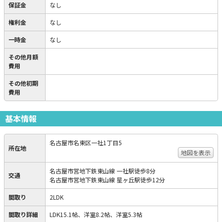
保証金
なし
権利金
なし
一時金
なし
その他月額
費用
その他初期
費用
基本情報
名古屋市名東区一社1丁目5
所在地
地図を表示
名古屋市営地下鉄東山線 一社駅徒歩8分
交通
名古屋市営地下鉄東山線 星ヶ丘駅徒歩12分
間取り
2LDK
間取り詳細
LDK15.1帖、洋室8.2帖、洋室5.3帖