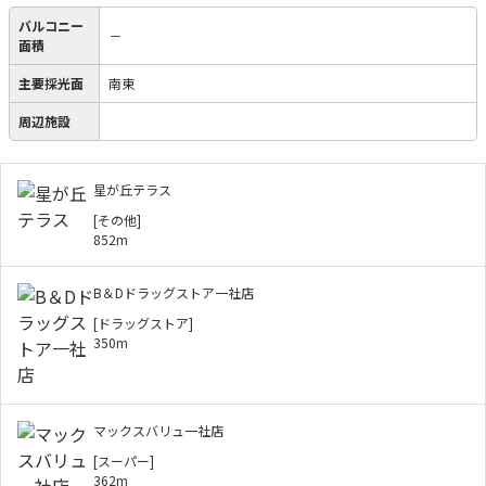
バルコニー
－
面積
主要採光面
南東
周辺施設
星が丘テラス
[その他]
852m
B＆Dドラッグストア一社店
[ドラッグストア]
350m
マックスバリュ一社店
[スーパー]
362m