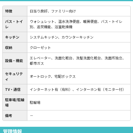
特徴
日当り良好、ファミリー向け
バス・トイ
ウォシュレット、温水洗浄便座、暖房便座、バス・トイレ
レ
別、追焚機能、浴室乾燥機
キッチン
システムキッチン、カウンターキッチン
収納
クローゼット
エレベーター、洗面化粧台、洗髪洗面化粧台、洗面所独立、
設備・機能
都市ガス
セキュリテ
オートロック、宅配ボックス
ィ
TV・通信
インターネット有（有料）、インターホン有（モニター付）
駐車場/駐輪
駐輪場
場
備考
－
管理情報