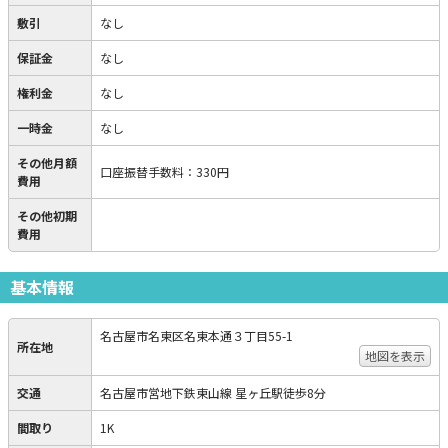
敷引
なし
保証金
なし
権利金
なし
一時金
なし
その他月額
口座振替手数料
：
330円
費用
その他初期
費用
基本情報
名古屋市名東区名東本通３丁目55-1
所在地
地図を表示
交通
名古屋市営地下鉄東山線 星ヶ丘駅徒歩8分
間取り
1K