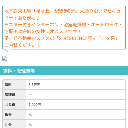
地下鉄東山線「星ヶ丘」駅徒歩8分。大通り沿いでセキュ
リティ面も安心♪
モニター付きインターホン・浴室乾燥機・オートロック・
宅配BOX完備の女性にオススメです！
星ヶ丘不動産おススメの「S-RESIDENCE星ヶ丘」を是非
ご内覧ください！
賃料・管理費等
賃料
6.6万円
管理費
－
共益費
7,000円
敷金
なし
礼金
なし