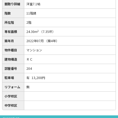
間取り詳細
洋室7.1帖
階数
11階建
所在階
2階
2
専有面積
24.30m
（7.35坪）
築年月
2022年07月
（築4年）
物件種目
マンション
建物構造
ＲＣ
部屋番号
204
駐車場
有
13,200円
リフォーム
無
小学校区
中学校区