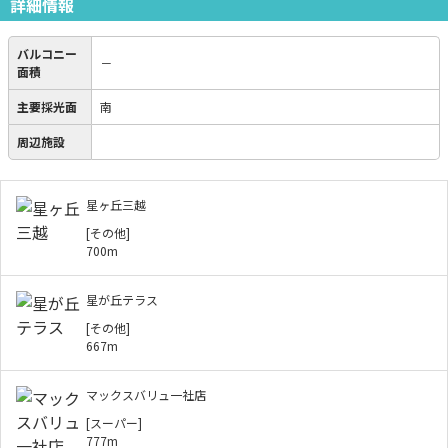
詳細情報
バルコニー
－
面積
主要採光面
南
周辺施設
星ヶ丘三越
[その他]
700m
星が丘テラス
[その他]
667m
マックスバリュ一社店
[スーパー]
777m