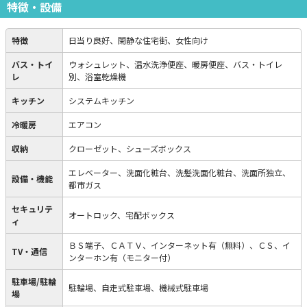
特徴・設備
特徴
日当り良好、閑静な住宅街、女性向け
バス・トイ
ウォシュレット、温水洗浄便座、暖房便座、バス・トイレ
レ
別、浴室乾燥機
キッチン
システムキッチン
冷暖房
エアコン
収納
クローゼット、シューズボックス
エレベーター、洗面化粧台、洗髪洗面化粧台、洗面所独立、
設備・機能
都市ガス
セキュリテ
オートロック、宅配ボックス
ィ
ＢＳ端子、ＣＡＴＶ、インターネット有（無料）、ＣＳ、イ
TV・通信
ンターホン有（モニター付）
駐車場/駐輪
駐輪場、自走式駐車場、機械式駐車場
場