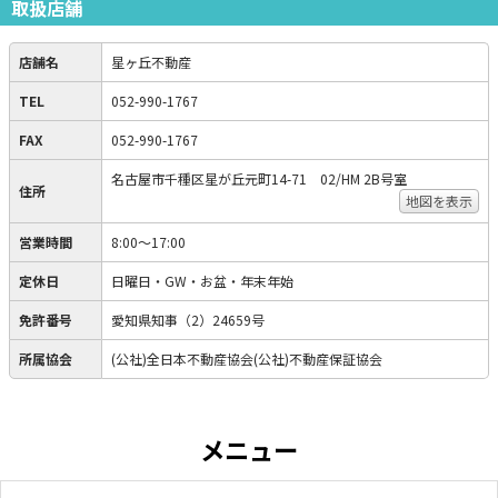
取扱店舗
店舗名
星ヶ丘不動産
TEL
052-990-1767
FAX
052-990-1767
名古屋市千種区星が丘元町14-71 02/HM 2B号室
住所
地図を表示
営業時間
8:00～17:00
定休日
日曜日・GW・お盆・年末年始
免許番号
愛知県知事（2）24659号
所属協会
(公社)全日本不動産協会(公社)不動産保証協会
メニュー