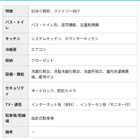
特徴
日当り良好、ファミリー向け
バス・トイ
バス・トイレ別、追焚機能、浴室乾燥機
レ
キッチン
システムキッチン、カウンターキッチン
冷暖房
エアコン
収納
クローゼット
洗面化粧台、洗髪洗面化粧台、洗面所独立、室内洗濯機置
設備・機能
場、都市ガス
セキュリテ
オートロック、防犯カメラ
ィ
TV・通信
インターネット有（有料）、インターホン有（モニター付）
駐車場/駐輪
自走式駐車場
場
備考
－