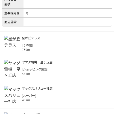
－
面積
主要採光面
南
周辺施設
星が丘テラス
[その他]
750m
ヤマダ電機 星ヶ丘店
[ショッピング施設]
561m
マックスバリュ一社店
[スーパー]
492m