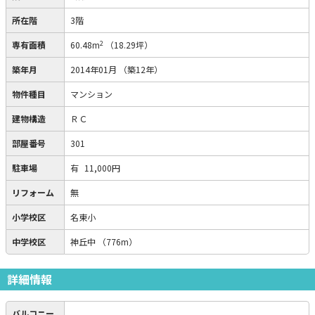
所在階
3階
2
専有面積
60.48m
（18.29坪）
築年月
2014年01月
（築12年）
物件種目
マンション
建物構造
ＲＣ
部屋番号
301
駐車場
有
11,000円
リフォーム
無
小学校区
名東小
中学校区
神丘中
（776m）
詳細情報
バルコニー