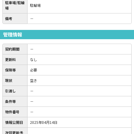
駐車場/駐輪
駐輪場
場
備考
－
管理情報
契約期間
－
更新料
なし
保険等
必要
現状
空き
引渡し
－
条件等
－
物件番号
－
情報公開日
2025年04月14日
次回更新予