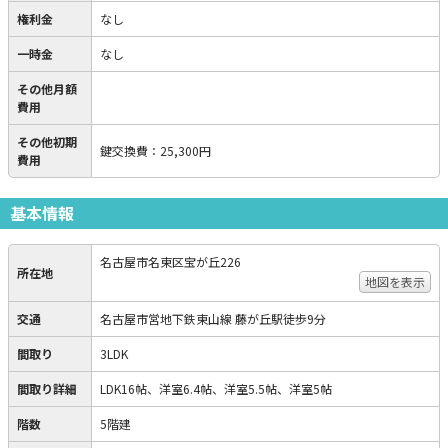
権利金
なし
一時金
なし
その他月額
費用
その他初期
鍵交換費
：
25,300円
費用
基本情報
名古屋市名東区宝が丘226
所在地
地図を表示
交通
名古屋市営地下鉄東山線 藤が丘駅徒歩9分
間取り
3LDK
間取り詳細
LDK16帖、洋室6.4帖、洋室5.5帖、洋室5帖
階数
5階建