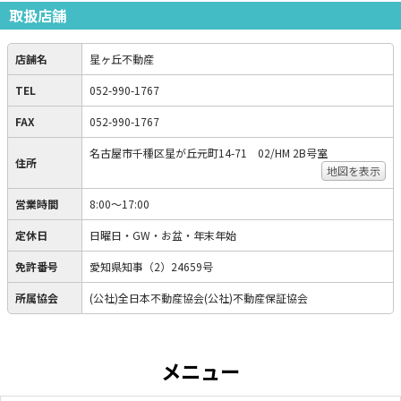
取扱店舗
店舗名
星ヶ丘不動産
TEL
052-990-1767
FAX
052-990-1767
名古屋市千種区星が丘元町14-71 02/HM 2B号室
住所
地図を表示
営業時間
8:00～17:00
定休日
日曜日・GW・お盆・年末年始
免許番号
愛知県知事（2）24659号
所属協会
(公社)全日本不動産協会(公社)不動産保証協会
メニュー