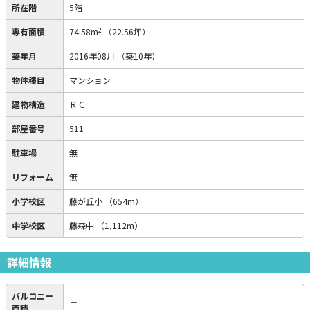
所在階
5階
2
専有面積
74.58m
（22.56坪）
築年月
2016年08月
（築10年）
物件種目
マンション
建物構造
ＲＣ
部屋番号
511
駐車場
無
リフォーム
無
小学校区
藤が丘小
（654m）
中学校区
藤森中
（1,112m）
詳細情報
バルコニー
－
面積