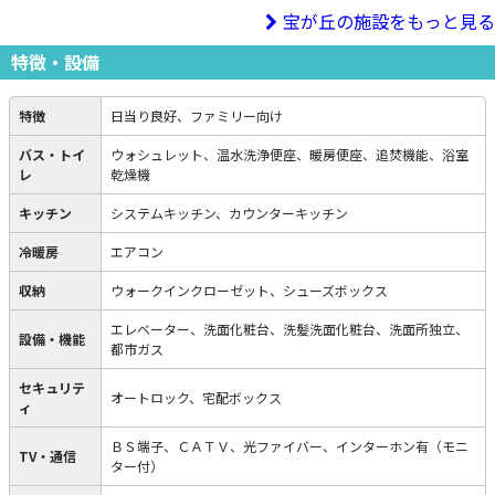
宝が丘の施設をもっと見る
特徴・設備
特徴
日当り良好、ファミリー向け
バス・トイ
ウォシュレット、温水洗浄便座、暖房便座、追焚機能、浴室
レ
乾燥機
キッチン
システムキッチン、カウンターキッチン
冷暖房
エアコン
収納
ウォークインクローゼット、シューズボックス
エレベーター、洗面化粧台、洗髪洗面化粧台、洗面所独立、
設備・機能
都市ガス
セキュリテ
オートロック、宅配ボックス
ィ
ＢＳ端子、ＣＡＴＶ、光ファイバー、インターホン有（モニ
TV・通信
ター付）