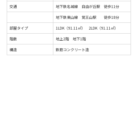
交通
地下鉄名城線 自由が丘駅 徒歩11分
地下鉄東山線 覚王山駅 徒歩18分
部屋タイプ
1LDK（91.11㎡） 2LDK（91.11㎡）
階数
地上2階 地下1階
構造
鉄筋コンクリート造