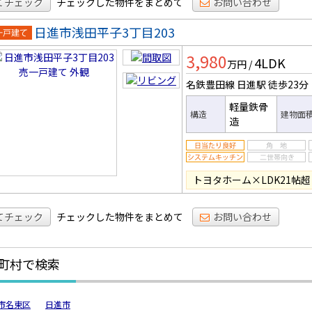
てチェック
チェックした物件をまとめて
お問い合わせ
日進市浅田平子3丁目203
一戸建
3,980
4LDK
万円
/
名鉄豊田線 日進駅
徒歩23分
軽量鉄骨
構造
建物面
造
トヨタホーム×LDK21帖
てチェック
チェックした物件をまとめて
お問い合わせ
町村で検索
市名東区
日進市