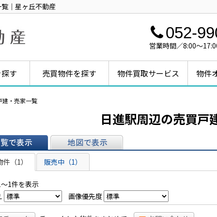
一覧｜星ヶ丘不動産
052-99
営業時間／8:00～1
を探す
売買物件を探す
物件買取サービス
物件
戸建・売家一覧
日進駅周辺の売買戸
表示
地図で表示
物件（1）
販売中（1）
1～1件を表示
え
画像優先度