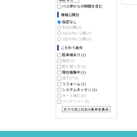
バス停からの時間を含む
情報公開日
指定なし
本日公開
(0)
3日以内に公開
(0)
7日以内に公開
(0)
こだわり条件
駐車場あり
(1)
角地
(0)
即引渡し可
(0)
現在募集中
(1)
値下げ
(0)
リフォーム
(1)
システムキッチン
(1)
オール電化
(0)
バリアフリー
(0)
すべてのこだわり条件を見る