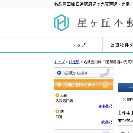
名鉄豊田線 日進駅周辺の売買戸建・売家
トップ
賃貸物件
トップ
>
日進駅
>
名鉄豊田線 日進駅周辺の売買
地域から探す
沿線・駅から探す
一覧で
沿線
公開
名鉄豊田線
沿線選択
1
駅
件中 
日進
並び替
駅選択