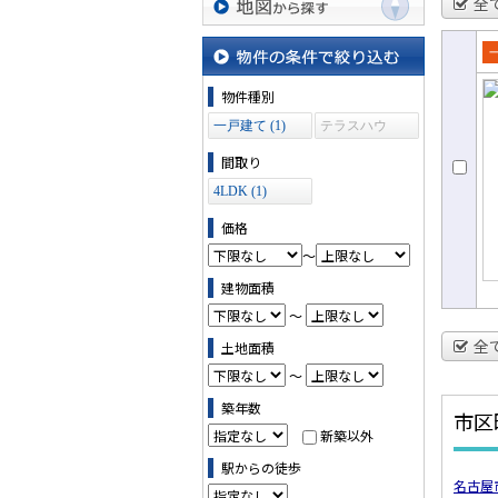
全
地図から探す
売
物件の条件で絞り込む
て
物件種別
一戸建て (1)
テラスハウ
ス (0)
間取り
4LDK (1)
価格
～
建物面積
～
全
土地面積
～
築年数
市区
新築以外
駅からの徒歩
名古屋