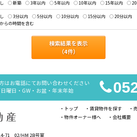
し
新築
3年以内
5年以内
10年以内
15年以内
2
し
3分以内
5分以内
10分以内
15分以内
20分以内
からの時間を含む
検索結果を表示
（
4
件）
方はお電話にてお問い合わせください
05
休日／日曜日・GW・お盆・年末年始
トップ
賃貸物件を探す
物件オーナー様へ
会社概要
-71 02/HM 2B号室