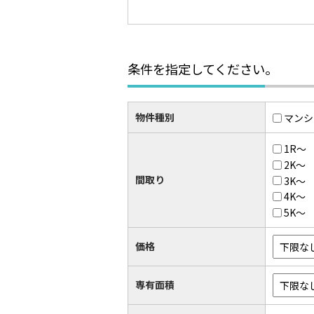
条件を指定してください。
物件種別
マンシ
1R～
2K～
間取り
3K～
4K～
5K～
価格
専有面積