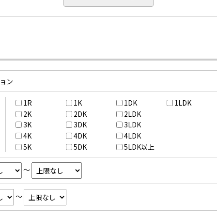
ョン
1R
1K
1DK
1LDK
2K
2DK
2LDK
3K
3DK
3LDK
4K
4DK
4LDK
5K
5DK
5LDK以上
～
～