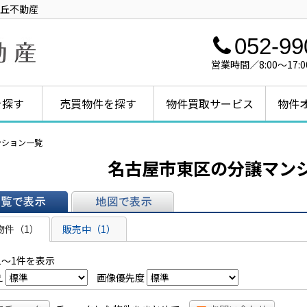
丘不動産
052-99
営業時間／8:00～1
を探す
売買物件を探す
物件買取サービス
物件
ンション一覧
名古屋市東区の分譲マン
表示
地図で表示
物件（1）
販売中（1）
1～1件を表示
え
画像優先度