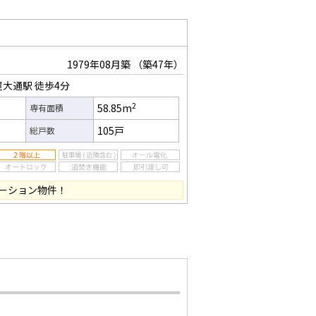
1979年08月築
（築47年）
屋大通駅
徒歩4分
2
58.85m
専有面積
105戸
総戸数
ーション物件！