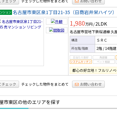
てチェック
チェックした物件をまとめて
お問い合わせ
名古屋市東区泉1丁目21-35（日商岩井栄ハイツ）
マンシ
1,980
2LDK
ン
万円
/
名古屋市営地下鉄桜通線 久
ＳＲＣ
構造
2階
/
14階建
所在階/階数
都心の好立地！フルリノベ
てチェック
チェックした物件をまとめて
お問い合わせ
屋市東区の他のエリアを探す