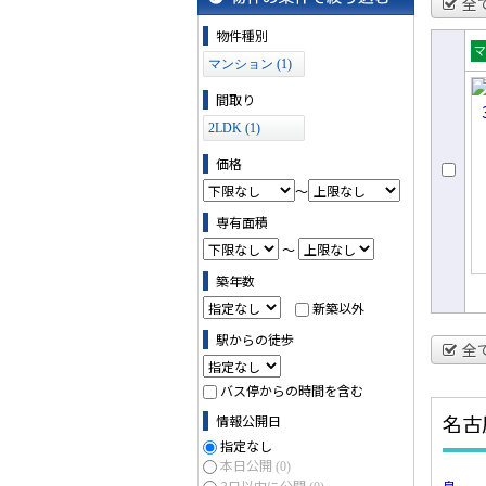
全
物件の条件で絞り込む
物件種別
マンション (1)
売
ョ
間取り
2LDK (1)
価格
～
専有面積
～
築年数
新築以外
駅からの徒歩
全
バス停からの時間を含む
名古
情報公開日
指定なし
本日公開
(0)
3日以内に公開
泉