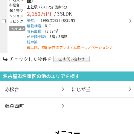
館）
上社駅
バス12分
徒歩5分
2,150万円
/ 3SLDK
築年月
1995年03月
(築31年)
建物構造
ＲＣ
マンション
2
専有面積
78.97m
所在階/階数
3階
/
3階建
総戸数
－
最上階、勾配天井のプレミアム住戸リノベーション♪
チェックした物件を
お問い合わせ
名古屋市名東区の他のエリアを探す
赤松台
にじが丘
藤森西町
メニュー