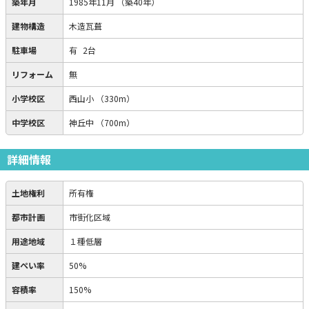
築年月
1985年11月
（築40年）
建物構造
木造瓦葺
駐車場
有
2台
リフォーム
無
小学校区
西山小
（330m）
中学校区
神丘中
（700m）
詳細情報
土地権利
所有権
都市計画
市街化区域
用途地域
１種低層
建ぺい率
50%
容積率
150%