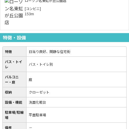
ローソン名東虹が丘公園店
[コンビニ]
153m
特徴・設備
特徴
日当り良好、閑静な住宅街
バス・トイ
バス・トイレ別
レ
バルコニ
庭
ー・庭
収納
クローゼット
設備・機能
洗面化粧台
駐車場/駐輪
平面駐車場
場
備考
－