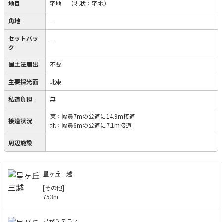
地目
宅地
（現状：宅地）
角地
－
セットバッ
－
ク
国土法届出
不要
主要採光面
北東
私道負担
無
東：幅員7mの公道に14.9m接道
接道状況
北：幅員6mの公道に7.1m接道
周辺施設
星ヶ丘三越
[その他]
753m
星が丘テラス