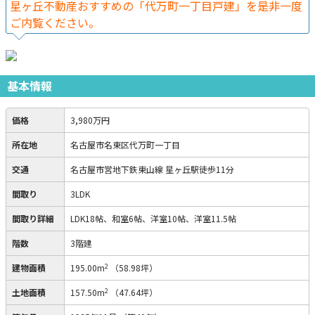
星ヶ丘不動産おすすめの「代万町一丁目戸建」を是非一度
ご内覧ください。
基本情報
価格
3,980万円
所在地
名古屋市名東区代万町一丁目
交通
名古屋市営地下鉄東山線 星ヶ丘駅徒歩11分
間取り
3LDK
間取り詳細
LDK18帖、和室6帖、洋室10帖、洋室11.5帖
階数
3階建
2
建物面積
195.00m
（58.98坪）
2
土地面積
157.50m
（47.64坪）