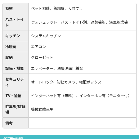
特徴
ペット相談、角部屋、女性向け
バス・トイ
ウォシュレット、バス・トイレ別、追焚機能、浴室乾燥機
レ
キッチン
システムキッチン
冷暖房
エアコン
収納
クローゼット
設備・機能
エレベーター、洗髪洗面化粧台
セキュリテ
オートロック、防犯カメラ、宅配ボックス
ィ
TV・通信
インターネット有（無料）、インターホン有（モニター付）
駐車場/駐輪
機械式駐車場
場
備考
－