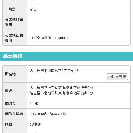
一時金
なし
その他月額
費用
その他初期
カギ交換費用
：
6,600円
費用
基本情報
名古屋市千種区池下1丁目9-13
所在地
地図を表示
名古屋市営地下鉄東山線 池下駅徒歩3分
交通
名古屋市営地下鉄東山線 今池駅徒歩8分
間取り
1LDK
間取り詳細
LDK10.6帖、洋室4.3帖
階数
13階建