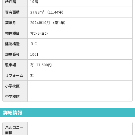
所在階
10階
2
専有面積
37.83m
（11.44坪）
築年月
2024年10月
（築1年）
物件種目
マンション
建物構造
ＲＣ
部屋番号
1001
駐車場
有
27,500円
リフォーム
無
小学校区
中学校区
詳細情報
バルコニー
－
面積