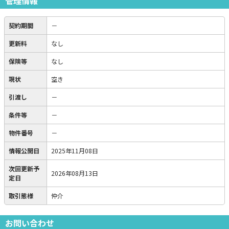
管理情報
契約期間
－
更新料
なし
保険等
なし
現状
空き
引渡し
－
条件等
－
物件番号
－
情報公開日
2025年11月08日
次回更新予
2026年08月13日
定日
取引態様
仲介
お問い合わせ