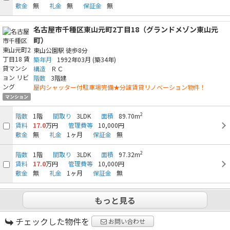
敷金
無
礼金
無
保証金
無
名古屋市千種区東山元町2丁目18（グランドメゾン東山元
町）
東山公園駅
徒歩8分
築年月
1992年03月
(築34年)
構造
ＲＣ
階数
3階建
屋内シャッター付駐車場完備★分譲賃貸リノベーション物件！
マンション
2
階数
1階
間取り
3LDK
面積
89.70m
賃料
17.0
万円
管理費等
10,000円
敷金
無
礼金
1ヶ月
保証金
無
2
階数
1階
間取り
3LDK
面積
97.32m
賃料
17.0
万円
管理費等
10,000円
敷金
無
礼金
1ヶ月
保証金
無
もっと見る
チェックした物件を
お問い合わせ