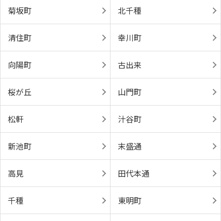
菊坂町
北千種
清住町
幸川町
向陽町
古出来
桜が丘
山門町
松軒
汁谷町
新池町
末盛通
高見
田代本通
千種
東明町