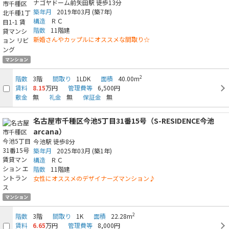
ナゴヤドーム前矢田駅
徒歩13分
築年月
2019年03月
(築7年)
構造
ＲＣ
階数
11階建
新婚さんやカップルにオススメな間取り☆
マンション
2
階数
3階
間取り
1LDK
面積
40.00m
賃料
8.15
万円
管理費等
6,500円
敷金
無
礼金
無
保証金
無
名古屋市千種区今池5丁目31番15号（S-RESIDENCE今池
arcana）
今池駅
徒歩8分
築年月
2025年03月
(築1年)
構造
ＲＣ
階数
11階建
女性にオススメのデザイナーズマンション♪
マンション
2
階数
3階
間取り
1K
面積
22.28m
賃料
6.65
万円
管理費等
8,000円