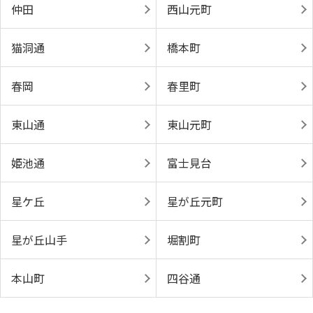
仲田
西山元町
猫洞通
橋本町
春岡
春里町
東山通
東山元町
姫池通
富士見台
星ケ丘
星が丘元町
星が丘山手
堀割町
本山町
四谷通