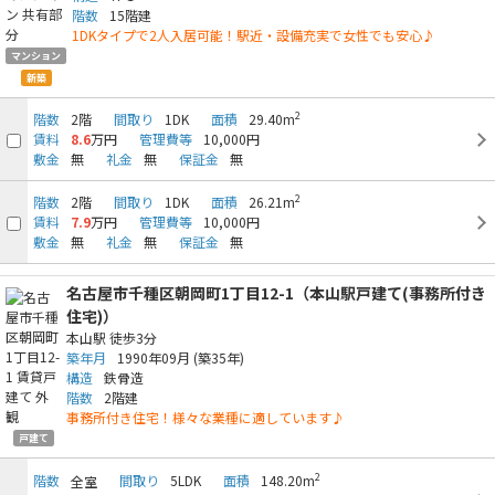
階数
15階建
1DKタイプで2人入居可能！駅近・設備充実で女性でも安心♪
マンション
新築
2
階数
2階
間取り
1DK
面積
29.40m
賃料
8.6
万円
管理費等
10,000円
敷金
無
礼金
無
保証金
無
2
階数
2階
間取り
1DK
面積
26.21m
賃料
7.9
万円
管理費等
10,000円
敷金
無
礼金
無
保証金
無
名古屋市千種区朝岡町1丁目12-1（本山駅戸建て(事務所付き
住宅)）
本山駅
徒歩3分
築年月
1990年09月
(築35年)
構造
鉄骨造
階数
2階建
事務所付き住宅！様々な業種に適しています♪
戸建て
2
階数
間取り
5LDK
面積
148.20m
全室