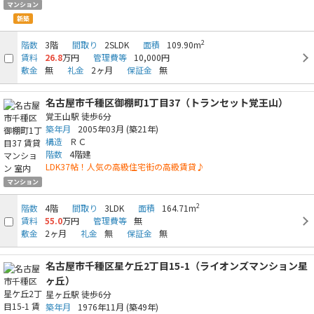
マンション
新築
2
階数
3階
間取り
2SLDK
面積
109.90m
賃料
26.8
万円
管理費等
10,000円
敷金
無
礼金
2ヶ月
保証金
無
名古屋市千種区御棚町1丁目37（トランセット覚王山）
覚王山駅
徒歩6分
築年月
2005年03月
(築21年)
構造
ＲＣ
階数
4階建
LDK37帖！人気の高級住宅街の高級賃貸♪
マンション
2
階数
4階
間取り
3LDK
面積
164.71m
賃料
55.0
万円
管理費等
無
敷金
2ヶ月
礼金
無
保証金
無
名古屋市千種区星ケ丘2丁目15-1（ライオンズマンション星
ヶ丘）
星ヶ丘駅
徒歩6分
築年月
1976年11月
(築49年)