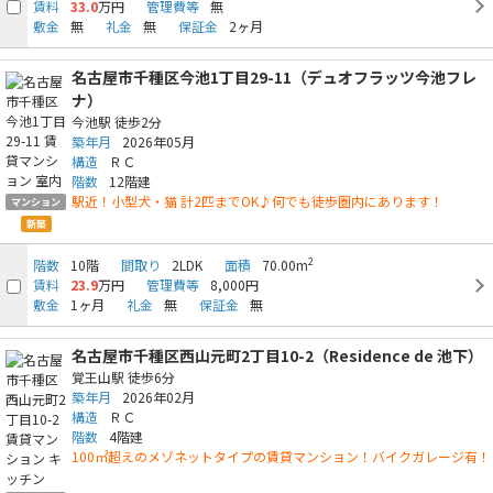
賃料
33.0
万円
管理費等
無
敷金
無
礼金
無
保証金
2ヶ月
名古屋市千種区今池1丁目29-11（デュオフラッツ今池フレ
ナ）
今池駅
徒歩2分
築年月
2026年05月
構造
ＲＣ
階数
12階建
駅近！小型犬・猫 計2匹までOK♪何でも徒歩圏内にあります！
マンション
新築
2
階数
10階
間取り
2LDK
面積
70.00m
賃料
23.9
万円
管理費等
8,000円
敷金
1ヶ月
礼金
無
保証金
無
名古屋市千種区西山元町2丁目10-2（Residence de 池下）
覚王山駅
徒歩6分
築年月
2026年02月
構造
ＲＣ
階数
4階建
100㎡超えのメゾネットタイプの賃貸マンション！バイクガレージ有！