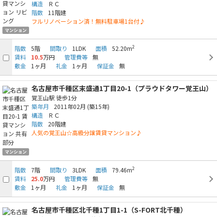
構造
ＲＣ
階数
11階建
フルリノベーション済！無料駐車場1台付♪
マンション
2
階数
5階
間取り
1LDK
面積
52.20m
賃料
10.5
万円
管理費等
無
敷金
1ヶ月
礼金
1ヶ月
保証金
無
名古屋市千種区末盛通1丁目20-1（プラウドタワー覚王山）
覚王山駅
徒歩1分
築年月
2011年02月
(築15年)
構造
ＲＣ
階数
20階建
人気の覚王山☆高級分譲賃貸マンション♪
マンション
2
階数
7階
間取り
3LDK
面積
79.46m
賃料
25.0
万円
管理費等
無
敷金
1ヶ月
礼金
1ヶ月
保証金
無
名古屋市千種区北千種1丁目1-1（S-FORT北千種）