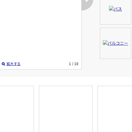
拡大する
1
/ 10