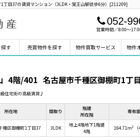
目37の賃貸マンション（3LDK・覚王山駅徒歩6分）[211209]
052-99
営業時間／8:00～1
を探す
売買物件を探す
物件買取サービス
物件
山
4階/401
名古屋市千種区御棚町1丁目
の高級住宅街の高級賃貸♪
階建
所在地
間取り
専有
所在階
地上4階地下1階建
2
千種区御棚町1丁目37
3LDK
164.71m
（
4階