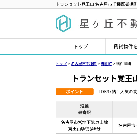
トランセット覚王山 名古屋市千種区御棚町1丁
トップ
賃貸物件
トップ
>
名古屋市千種区
>
御棚町
>
物件詳細
トランセット覚王
ポイント
LDK37帖！人気
沿線
最寄駅
名古屋市営地下鉄東山線
名古屋市
覚王山駅徒歩6分