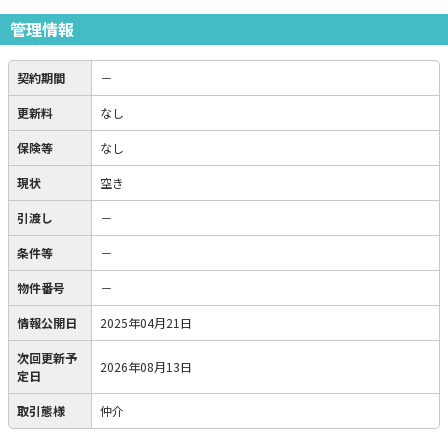
管理情報
契約期間
－
更新料
なし
保険等
なし
現状
空き
引渡し
－
条件等
－
物件番号
－
情報公開日
2025年04月21日
次回更新予
2026年08月13日
定日
取引態様
仲介