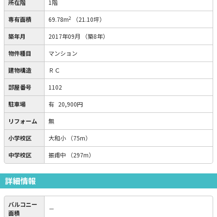
所在階
1階
2
専有面積
69.78m
（21.10坪）
築年月
2017年09月
（築8年）
物件種目
マンション
建物構造
ＲＣ
部屋番号
1102
駐車場
有
20,900円
リフォーム
無
小学校区
大和小
（75m）
中学校区
振甫中
（297m）
詳細情報
バルコニー
－
面積