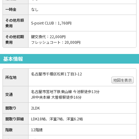
一時金
なし
その他月額
S-point CLUB
：
1,760円
費用
その他初期
鍵交換代
：
22,000円
費用
フレッシュコート
：
20,000円
基本情報
名古屋市千種区松軒1丁目3-12
所在地
地図を表示
名古屋市営地下鉄東山線 今池駅徒歩13分
交通
JR中央本線 大曽根駅徒歩16分
間取り
2LDK
間取り詳細
LDK18帖、洋室7帖、洋室6.2帖
階数
12階建