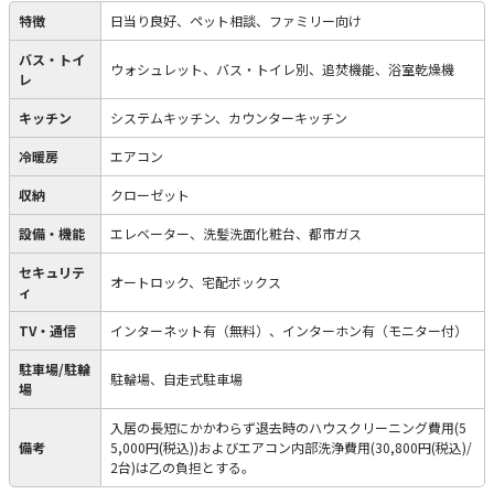
特徴
日当り良好、ペット相談、ファミリー向け
バス・トイ
ウォシュレット、バス・トイレ別、追焚機能、浴室乾燥機
レ
キッチン
システムキッチン、カウンターキッチン
冷暖房
エアコン
収納
クローゼット
設備・機能
エレベーター、洗髪洗面化粧台、都市ガス
セキュリテ
オートロック、宅配ボックス
ィ
TV・通信
インターネット有（無料）、インターホン有（モニター付）
駐車場/駐輪
駐輪場、自走式駐車場
場
入居の長短にかかわらず退去時のハウスクリーニング費用(5
備考
5,000円(税込))およびエアコン内部洗浄費用(30,800円(税込)/
2台)は乙の負担とする。