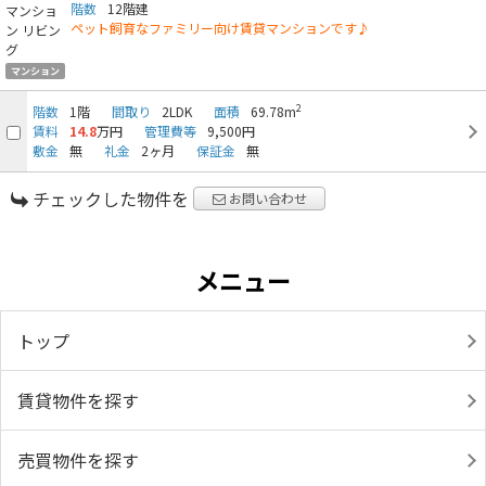
階数
12階建
ペット飼育なファミリー向け賃貸マンションです♪
マンション
2
階数
1階
間取り
2LDK
面積
69.78m
賃料
14.8
万円
管理費等
9,500円
敷金
無
礼金
2ヶ月
保証金
無
チェックした物件を
お問い合わせ
メニュー
トップ
賃貸物件を探す
売買物件を探す