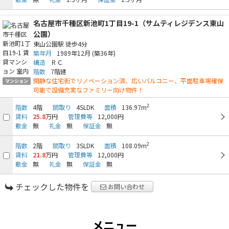
名古屋市千種区新池町1丁目19-1（サムティレジデンス東山
公園）
東山公園駅
徒歩4分
築年月
1989年12月
(築36年)
構造
ＲＣ
階数
7階建
閑静な住宅街でリノベーション済、広いバルコニー、平面駐車場確保
マンション
可能で設備充実なファミリー向け物件！
2
階数
4階
間取り
4SLDK
面積
136.97m
賃料
25.8
万円
管理費等
12,000円
敷金
無
礼金
無
保証金
無
2
階数
2階
間取り
3SLDK
面積
108.09m
賃料
21.8
万円
管理費等
12,000円
敷金
無
礼金
無
保証金
無
チェックした物件を
お問い合わせ
メニュー