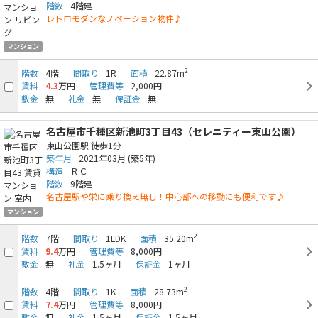
階数
4階建
レトロモダンなノベーション物件♪
マンション
2
階数
4階
間取り
1R
面積
22.87m
賃料
4.3
万円
管理費等
2,000円
敷金
無
礼金
無
保証金
無
名古屋市千種区新池町3丁目43（セレニティー東山公園）
東山公園駅
徒歩1分
築年月
2021年03月
(築5年)
構造
ＲＣ
階数
9階建
名古屋駅や栄に乗り換え無し！中心部への移動にも便利です♪
マンション
2
階数
7階
間取り
1LDK
面積
35.20m
賃料
9.4
万円
管理費等
8,000円
敷金
無
礼金
1.5ヶ月
保証金
1ヶ月
2
階数
4階
間取り
1K
面積
28.73m
賃料
7.4
万円
管理費等
8,000円
敷金
無
礼金
1.5ヶ月
保証金
1.5ヶ月