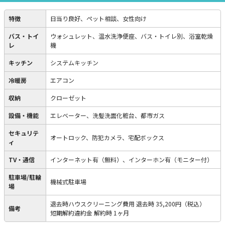
特徴
日当り良好、ペット相談、女性向け
バス・トイ
ウォシュレット、温水洗浄便座、バス・トイレ別、浴室乾燥
レ
機
キッチン
システムキッチン
冷暖房
エアコン
収納
クローゼット
設備・機能
エレベーター、洗髪洗面化粧台、都市ガス
セキュリテ
オートロック、防犯カメラ、宅配ボックス
ィ
TV・通信
インターネット有（無料）、インターホン有（モニター付）
駐車場/駐輪
機械式駐車場
場
退去時ハウスクリーニング費用 退去時 35,200円（税込）
備考
短期解約違約金 解約時 1ヶ月