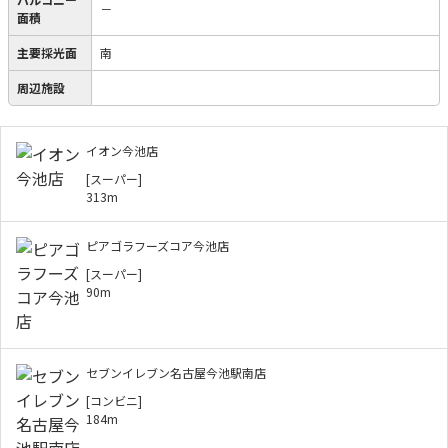
－
面積
主要採光面
南
周辺施設
イオン今池店
[スーパー]
313m
ピアゴラフーズコア今池店
[スーパー]
90m
セブンイレブン名古屋今池駅南店
[コンビニ]
184m