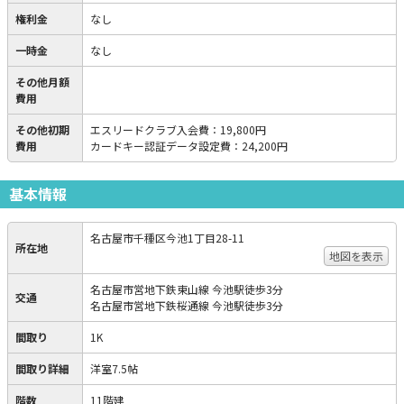
権利金
なし
一時金
なし
その他月額
費用
その他初期
エスリードクラブ入会費
：
19,800円
費用
カードキー認証データ設定費
：
24,200円
基本情報
名古屋市千種区今池1丁目28-11
所在地
地図を表示
名古屋市営地下鉄東山線 今池駅徒歩3分
交通
名古屋市営地下鉄桜通線 今池駅徒歩3分
間取り
1K
間取り詳細
洋室7.5帖
階数
11階建