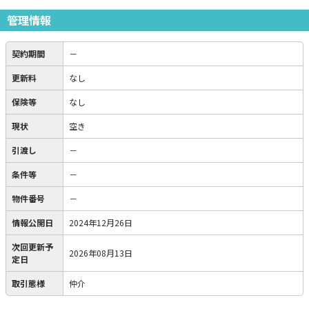
管理情報
契約期間
－
更新料
なし
保険等
なし
現状
空き
引渡し
－
条件等
－
物件番号
－
情報公開日
2024年12月26日
次回更新予
2026年08月13日
定日
取引態様
仲介