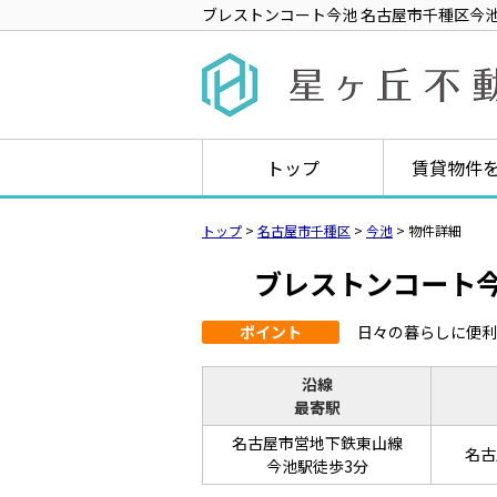
ブレストンコート今池 名古屋市千種区今池4丁
トップ
賃貸物件
トップ
>
名古屋市千種区
>
今池
>
物件詳細
ブレストンコート
ポイント
日々の暮らしに便利
沿線
最寄駅
名古屋市営地下鉄東山線
名古
今池駅徒歩3分