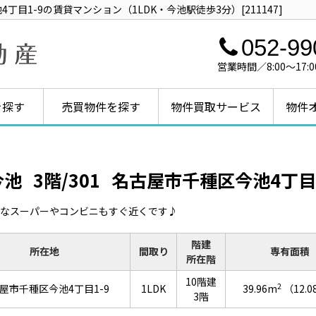
目1-9の賃貸マンション（1LDK・今池駅徒歩3分）[211147]
052-99
営業時間／8:00～1
を探す
売買物件を探す
物件買取サービス
物件
今池
3階/301
名古屋市千種区今池4丁目1
なスーパーやコンビニもすぐ近くです♪
階建
所在地
間取り
専有面積
所在階
10階建
2
屋市千種区今池4丁目1-9
1LDK
39.96m
（12.
3階