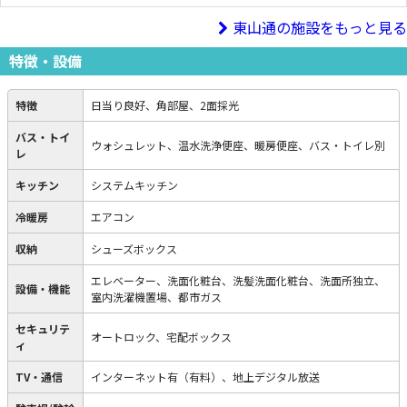
東山通の施設をもっと見る
特徴・設備
特徴
日当り良好、角部屋、2面採光
バス・トイ
ウォシュレット、温水洗浄便座、暖房便座、バス・トイレ別
レ
キッチン
システムキッチン
冷暖房
エアコン
収納
シューズボックス
エレベーター、洗面化粧台、洗髪洗面化粧台、洗面所独立、
設備・機能
室内洗濯機置場、都市ガス
セキュリテ
オートロック、宅配ボックス
ィ
TV・通信
インターネット有（有料）、地上デジタル放送