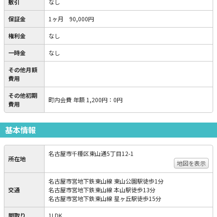
敷引
なし
保証金
1ヶ月 90,000円
権利金
なし
一時金
なし
その他月額
費用
その他初期
町内会費 年額 1,200円
：
0円
費用
基本情報
名古屋市千種区東山通5丁目12-1
所在地
地図を表示
名古屋市営地下鉄東山線 東山公園駅徒歩1分
交通
名古屋市営地下鉄東山線 本山駅徒歩13分
名古屋市営地下鉄東山線 星ヶ丘駅徒歩15分
間取り
1LDK