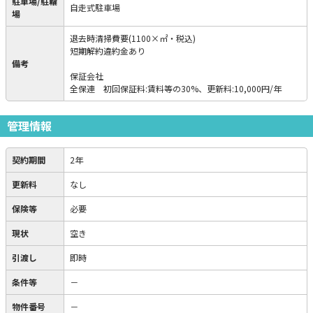
駐車場/駐輪
自走式駐車場
場
退去時清掃費要(1100×㎡・税込)
短期解約違約金あり
備考
保証会社
全保連 初回保証料:賃料等の30%、更新料:10,000円/年
管理情報
契約期間
2年
更新料
なし
保険等
必要
現状
空き
引渡し
即時
条件等
－
物件番号
－