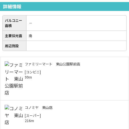
詳細情報
バルコニー
－
面積
主要採光面
南
周辺施設
ファミリーマート 東山公園駅前店
[コンビニ]
99m
コノミヤ 東山店
[スーパー]
216m