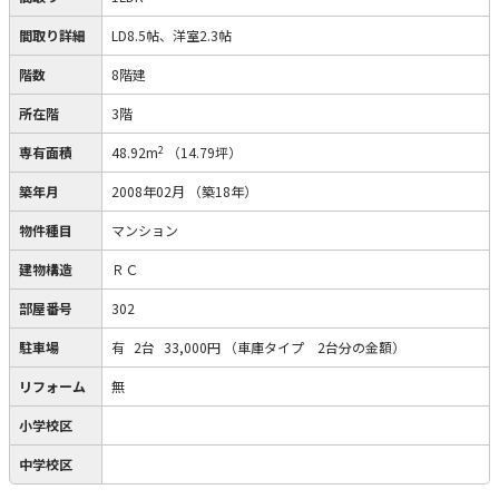
間取り詳細
LD8.5帖、洋室2.3帖
階数
8階建
所在階
3階
2
専有面積
48.92m
（14.79坪）
築年月
2008年02月
（築18年）
物件種目
マンション
建物構造
ＲＣ
部屋番号
302
駐車場
有
2台
33,000円
（車庫タイプ 2台分の金額）
リフォーム
無
小学校区
中学校区