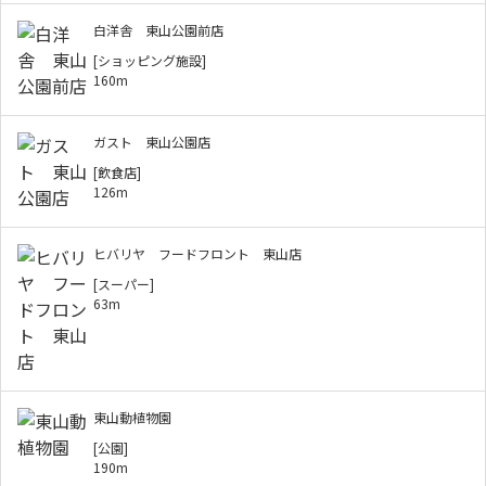
白洋舎 東山公園前店
[ショッピング施設]
160m
ガスト 東山公園店
[飲食店]
126m
ヒバリヤ フードフロント 東山店
[スーパー]
63m
東山動植物園
[公園]
190m