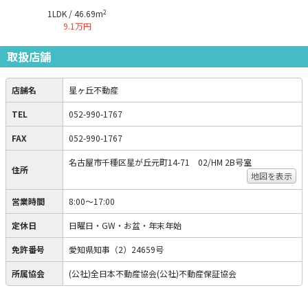
2
1LDK / 46.69m
9.1万円
取扱店舗
店舗名
星ヶ丘不動産
TEL
052-990-1767
FAX
052-990-1767
名古屋市千種区星が丘元町14-71 02/HM 2B号室
住所
地図を表示
営業時間
8:00～17:00
定休日
日曜日・GW・お盆・年末年始
免許番号
愛知県知事（2）24659号
所属協会
(公社)全日本不動産協会(公社)不動産保証協会