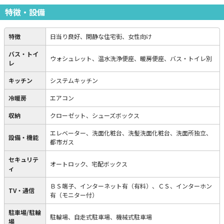
特徴・設備
特徴
日当り良好、閑静な住宅街、女性向け
バス・トイ
ウォシュレット、温水洗浄便座、暖房便座、バス・トイレ別
レ
キッチン
システムキッチン
冷暖房
エアコン
収納
クローゼット、シューズボックス
エレベーター、洗面化粧台、洗髪洗面化粧台、洗面所独立、
設備・機能
都市ガス
セキュリテ
オートロック、宅配ボックス
ィ
ＢＳ端子、インターネット有（有料）、ＣＳ、インターホン
TV・通信
有（モニター付）
駐車場/駐輪
駐輪場、自走式駐車場、機械式駐車場
場