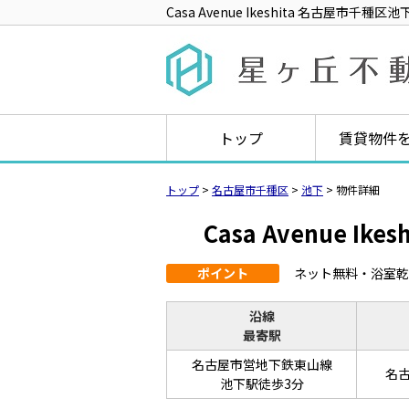
Casa Avenue Ikeshita 名古屋市千
トップ
賃貸物件
トップ
>
名古屋市千種区
>
池下
>
物件詳細
Casa Avenue Ikes
ポイント
ネット無料・浴室乾
沿線
最寄駅
名古屋市営地下鉄東山線
名古
池下駅徒歩3分