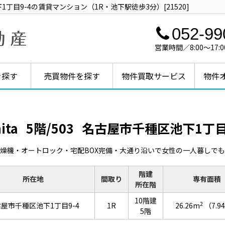
種区池下1丁目9-4の賃貸マンション（1R・池下駅徒歩3分）[21520]
052-99
営業時間／8:00～1
を探す
売買物件を探す
物件買取サービス
物件
hita
5階/503
名古屋市千種区池下1丁目
燥機・オートロック・宅配BOX完備・大通り沿いで女性の一人暮しで
階建
所在地
間取り
専有面積
所在階
10階建
2
屋市千種区池下1丁目9-4
1R
26.26m
（7.9
5階