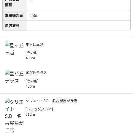
－
面積
主要採光面
北西
周辺施設
星ヶ丘三越
[その他]
480m
星が丘テラス
[その他]
480m
クリエイトS.D 名古屋星が丘店
[ドラッグストア]
512m