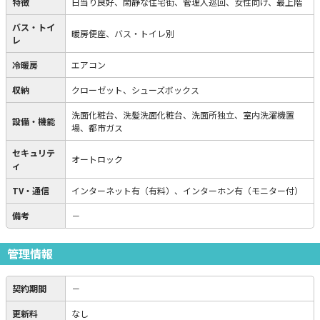
特徴
日当り良好、閑静な住宅街、管理人巡回、女性向け、最上階
バス・トイ
暖房便座、バス・トイレ別
レ
冷暖房
エアコン
収納
クローゼット、シューズボックス
洗面化粧台、洗髪洗面化粧台、洗面所独立、室内洗濯機置
設備・機能
場、都市ガス
セキュリテ
オートロック
ィ
TV・通信
インターネット有（有料）、インターホン有（モニター付）
備考
－
管理情報
契約期間
－
更新料
なし