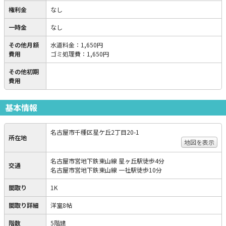
権利金
なし
一時金
なし
その他月額
水道料金
：
1,650円
費用
ゴミ処理費
：
1,650円
その他初期
費用
基本情報
名古屋市千種区星ケ丘2丁目20-1
所在地
地図を表示
名古屋市営地下鉄東山線 星ヶ丘駅徒歩4分
交通
名古屋市営地下鉄東山線 一社駅徒歩10分
間取り
1K
間取り詳細
洋室8帖
階数
5階建