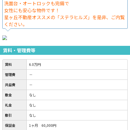
洗面台・オートロックも完備で
女性にも安心な物件です！
星ヶ丘不動産オススメの「ステラヒルズ」を是非、ご内覧
ください。
賃料・管理費等
賃料
6.0万円
管理費
－
共益費
－
敷金
なし
礼金
なし
敷引
なし
保証金
1ヶ月 60,000円