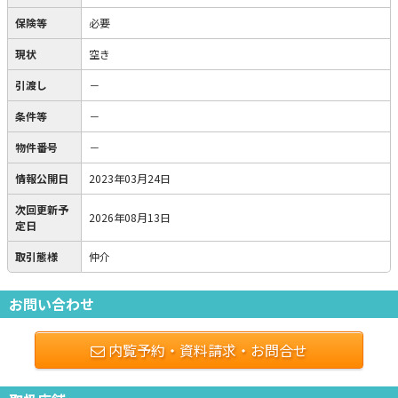
保険等
必要
現状
空き
引渡し
－
条件等
－
物件番号
－
情報公開日
2023年03月24日
次回更新予
2026年08月13日
定日
取引態様
仲介
お問い合わせ
内覧予約・資料請求・お問合せ