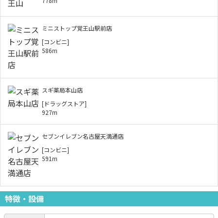
778m
ミニストップ覚王山駅前店
[コンビニ]
586m
スギ薬局本山店
[ドラッグストア]
927m
セブンイレブン名古屋天満通店
[コンビニ]
591m
特徴・設備