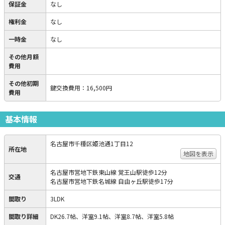
保証金
なし
権利金
なし
一時金
なし
その他月額
費用
その他初期
鍵交換費用
：
16,500円
費用
基本情報
名古屋市千種区姫池通1丁目12
所在地
地図を表示
名古屋市営地下鉄東山線 覚王山駅徒歩12分
交通
名古屋市営地下鉄名城線 自由ヶ丘駅徒歩17分
間取り
3LDK
間取り詳細
DK26.7帖、洋室9.1帖、洋室8.7帖、洋室5.8帖