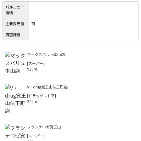
バルコニー
－
面積
主要採光面
南
周辺施設
マックスバリュ本山店
[スーパー]
929m
V・drug覚王山法王町店
[ドラッグストア]
240m
フランテロゼ覚王山
[スーパー]