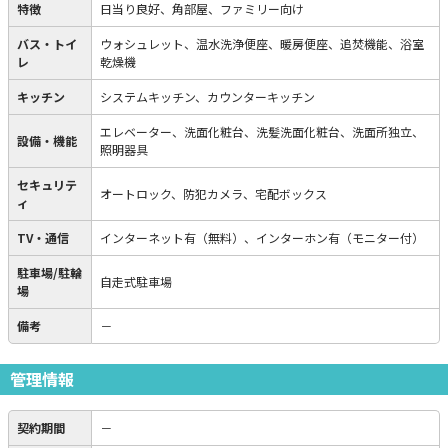
特徴
日当り良好、角部屋、ファミリー向け
バス・トイ
ウォシュレット、温水洗浄便座、暖房便座、追焚機能、浴室
レ
乾燥機
キッチン
システムキッチン、カウンターキッチン
エレベーター、洗面化粧台、洗髪洗面化粧台、洗面所独立、
設備・機能
照明器具
セキュリテ
オートロック、防犯カメラ、宅配ボックス
ィ
TV・通信
インターネット有（無料）、インターホン有（モニター付）
駐車場/駐輪
自走式駐車場
場
備考
－
管理情報
契約期間
－