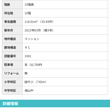
階数
10階建
所在階
10階
2
専有面積
118.01m
（35.69坪）
築年月
2023年03月
（築3年）
物件種目
マンション
建物構造
ＲＣ
部屋番号
1001
駐車場
有
18,700円
リフォーム
無
小学校区
田代小
（742m）
中学校区
城山中
詳細情報