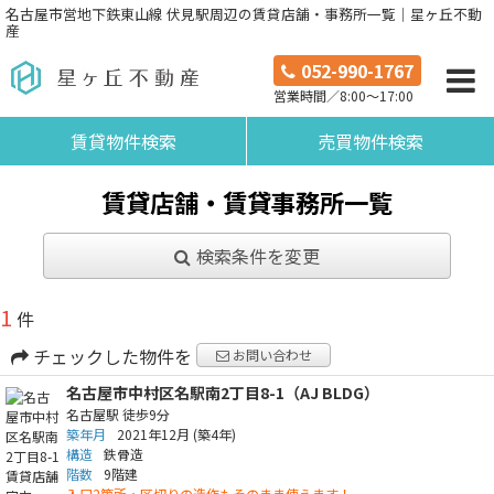
名古屋市営地下鉄東山線 伏見駅周辺の賃貸店舗・事務所一覧｜星ヶ丘不動
産
052-990-1767
営業時間／8:00～17:00
賃貸物件検索
売買物件検索
賃貸店舗・賃貸事務所一覧
検索条件を変更
1
件
チェックした物件を
お問い合わせ
名古屋市中村区名駅南2丁目8-1（AJ BLDG）
名古屋駅
徒歩9分
築年月
2021年12月
(築4年)
構造
鉄骨造
階数
9階建
入口2箇所・区切りの造作もそのまま使えます！