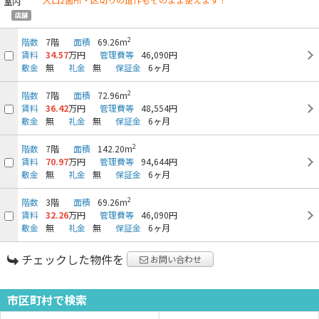
店舗
2
階数
7階
面積
69.26m
賃料
34.57
万円
管理費等
46,090円
敷金
無
礼金
無
保証金
6ヶ月
2
階数
7階
面積
72.96m
賃料
36.42
万円
管理費等
48,554円
敷金
無
礼金
無
保証金
6ヶ月
2
階数
7階
面積
142.20m
賃料
70.97
万円
管理費等
94,644円
敷金
無
礼金
無
保証金
6ヶ月
2
階数
3階
面積
69.26m
賃料
32.26
万円
管理費等
46,090円
敷金
無
礼金
無
保証金
6ヶ月
チェックした物件を
お問い合わせ
市区町村で検索