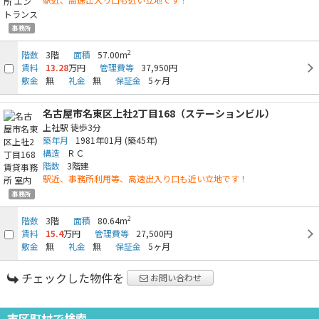
事務所
2
階数
3階
面積
57.00m
賃料
13.28
万円
管理費等
37,950円
敷金
無
礼金
無
保証金
5ヶ月
名古屋市名東区上社2丁目168（ステーションビル）
上社駅
徒歩3分
築年月
1981年01月
(築45年)
構造
ＲＣ
階数
3階建
駅近、事務所利用等、高速出入り口も近い立地です！
事務所
2
階数
3階
面積
80.64m
賃料
15.4
万円
管理費等
27,500円
敷金
無
礼金
無
保証金
5ヶ月
チェックした物件を
お問い合わせ
市区町村で検索