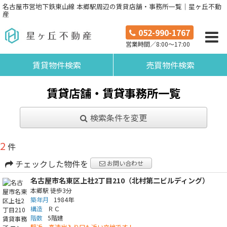
名古屋市営地下鉄東山線 本郷駅周辺の賃貸店舗・事務所一覧｜星ヶ丘不動
産
052-990-1767
営業時間／8:00～17:00
賃貸物件検索
売買物件検索
賃貸店舗・賃貸事務所一覧
検索条件を変更
2
件
チェックした物件を
お問い合わせ
名古屋市名東区上社2丁目210（北村第二ビルディング）
本郷駅
徒歩3分
築年月
1984年
構造
ＲＣ
階数
5階建
駅近、高速出入り口も近い立地です！