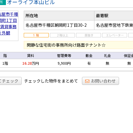
オーライフ本山ビル
事務
所在地
最寄駅
名古屋市千種区朝岡町1丁目30-2
名古屋市営地下鉄東
閑静な住宅街の事務所向け路面テナント☆
階
賃料
管理費等
敷金
礼金
保証
1階
16.28
万円
9,900円
有
無
無
てチェック
チェックした物件をまとめて
お問い合わせ