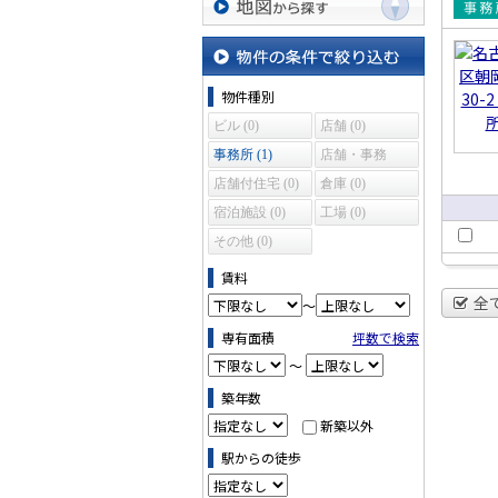
賃貸
地図から探す
所
物件の条件で絞り込む
物件種別
ビル (0)
店舗 (0)
事務所 (1)
店舗・事務
所 (0)
店舗付住宅 (0)
倉庫 (0)
宿泊施設 (0)
工場 (0)
その他 (0)
賃料
全
～
専有面積
坪数で検索
～
築年数
新築以外
駅からの徒歩