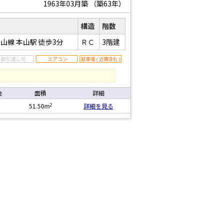
1963年03月築
（築63年）
構造
階数
山線 本山駅
徒歩3分
ＲＣ
3階建
金
面積
詳細
2
51.50m
詳細を見る