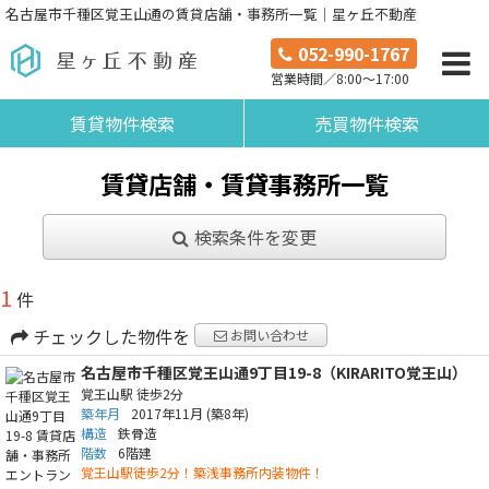
名古屋市千種区覚王山通の賃貸店舗・事務所一覧｜星ヶ丘不動産
052-990-1767
営業時間／8:00～17:00
賃貸物件検索
売買物件検索
賃貸店舗・賃貸事務所一覧
検索条件を変更
1
件
チェックした物件を
お問い合わせ
名古屋市千種区覚王山通9丁目19-8（KIRARITO覚王山）
覚王山駅
徒歩2分
築年月
2017年11月
(築8年)
構造
鉄骨造
階数
6階建
覚王山駅徒歩2分！築浅事務所内装物件！