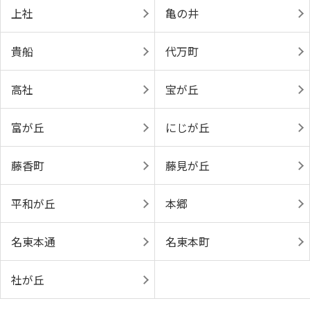
上社
亀の井
貴船
代万町
高社
宝が丘
富が丘
にじが丘
藤香町
藤見が丘
平和が丘
本郷
名東本通
名東本町
社が丘