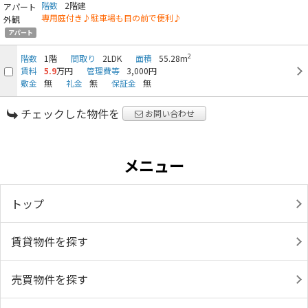
階数
2階建
専用庭付き♪駐車場も目の前で便利♪
アパート
2
階数
1階
間取り
2LDK
面積
55.28m
賃料
5.9
万円
管理費等
3,000円
敷金
無
礼金
無
保証金
無
チェックした物件を
お問い合わせ
メニュー
トップ
賃貸物件を探す
売買物件を探す