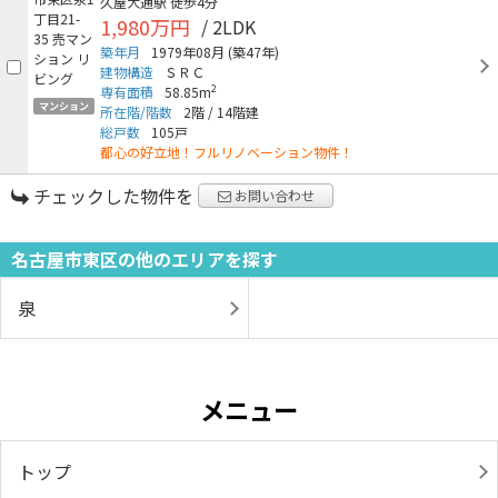
久屋大通駅
徒歩4分
1,980万円
/ 2LDK
築年月
1979年08月
(築47年)
建物構造
ＳＲＣ
2
専有面積
58.85m
マンション
所在階/階数
2階
/
14階建
総戸数
105戸
都心の好立地！フルリノベーション物件！
チェックした物件を
お問い合わせ
名古屋市東区の他のエリアを探す
泉
メニュー
トップ