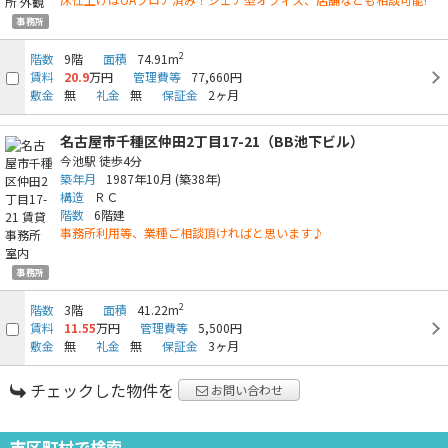
事務所
2
階数
9階
面積
74.91m
賃料
20.9
万円
管理費等
77,660円
敷金
無
礼金
無
保証金
2ヶ月
名古屋市千種区仲田2丁目17-21（BB池下ビル）
今池駅
徒歩4分
築年月
1987年10月
(築38年)
構造
ＲＣ
階数
6階建
事務所利用等、業種ご相談頂ければと思います♪
事務所
2
階数
3階
面積
41.22m
賃料
11.55
万円
管理費等
5,500円
敷金
無
礼金
無
保証金
3ヶ月
チェックした物件を
お問い合わせ
市区町村で検索