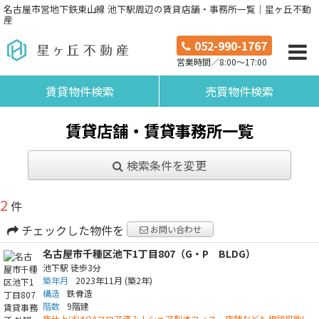
名古屋市営地下鉄東山線 池下駅周辺の賃貸店舗・事務所一覧｜星ヶ丘不動
産
052-990-1767
営業時間／8:00～17:00
賃貸物件検索
売買物件検索
賃貸店舗・賃貸事務所一覧
検索条件を変更
2
件
チェックした物件を
お問い合わせ
名古屋市千種区池下1丁目807（G・P BLDG）
池下駅
徒歩3分
築年月
2023年11月
(築2年)
構造
鉄骨造
階数
9階建
床仕上げはOAフロア済み！シェア型オフィス、店舗なども相談可能!