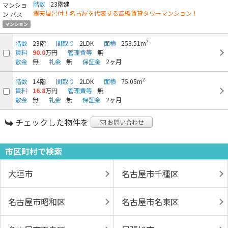
階数
23階建
露天風呂付！名古屋を代表する高級賃貸タワーマンション！
マンション
2
階数
23階
間取り
2LDK
面積
253.51m
賃料
90.0
万円
管理費等
無
敷金
無
礼金
無
保証金
2ヶ月
2
階数
14階
間取り
2LDK
面積
75.05m
賃料
16.8
万円
管理費等
無
敷金
無
礼金
無
保証金
2ヶ月
チェックした物件を
お問い合わせ
市区町村で検索
大垣市
名古屋市千種区
名古屋市昭和区
名古屋市名東区