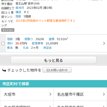
覚王山駅
徒歩10分
築年月
2023年02月
(築3年)
構造
ＲＣ
階数
5階建
2023年2月完成のペット飼育な築浅物件です♪
マンション
2
階数
3階
間取り
3SLDK
面積
92.02m
賃料
20.0
万円
管理費等
10,000円
敷金
無
礼金
2ヶ月
保証金
もっと見る
チェックした物件を
お問い合わせ
市区町村で検索
大垣市
名古屋市千種区