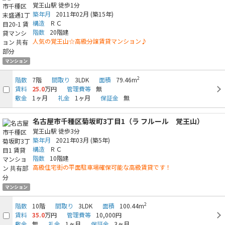
覚王山駅
徒歩1分
築年月
2011年02月
(築15年)
構造
ＲＣ
階数
20階建
人気の覚王山☆高級分譲賃貸マンション♪
マンション
2
階数
7階
間取り
3LDK
面積
79.46m
賃料
25.0
万円
管理費等
無
敷金
1ヶ月
礼金
1ヶ月
保証金
無
名古屋市千種区菊坂町3丁目1（ラ フルール 覚王山）
覚王山駅
徒歩3分
築年月
2021年03月
(築5年)
構造
ＲＣ
階数
10階建
高級住宅街の平面駐車場確保可能な高級賃貸です！
マンション
2
階数
10階
間取り
3LDK
面積
100.44m
賃料
35.0
万円
管理費等
10,000円
敷金
無
礼金
1ヶ月
保証金
3ヶ月