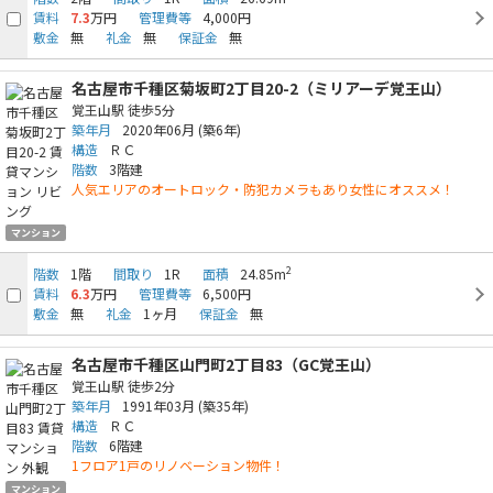
賃料
7.3
万円
管理費等
4,000円
敷金
無
礼金
無
保証金
無
名古屋市千種区菊坂町2丁目20-2（ミリアーデ覚王山）
覚王山駅
徒歩5分
築年月
2020年06月
(築6年)
構造
ＲＣ
階数
3階建
人気エリアのオートロック・防犯カメラもあり女性にオススメ！
マンション
2
階数
1階
間取り
1R
面積
24.85m
賃料
6.3
万円
管理費等
6,500円
敷金
無
礼金
1ヶ月
保証金
無
名古屋市千種区山門町2丁目83（GC覚王山）
覚王山駅
徒歩2分
築年月
1991年03月
(築35年)
構造
ＲＣ
階数
6階建
1フロア1戸のリノベーション物件！
マンション