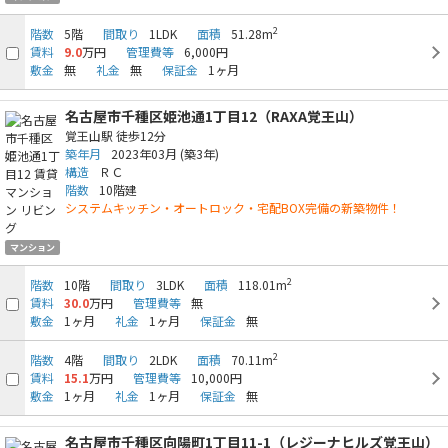
2
階数
5階
間取り
1LDK
面積
51.28m
賃料
9.0
万円
管理費等
6,000円
敷金
無
礼金
無
保証金
1ヶ月
名古屋市千種区姫池通1丁目12（RAXA覚王山）
覚王山駅
徒歩12分
築年月
2023年03月
(築3年)
構造
ＲＣ
階数
10階建
システムキッチン・オートロック・宅配BOX完備の新築物件！
マンション
2
階数
10階
間取り
3LDK
面積
118.01m
賃料
30.0
万円
管理費等
無
敷金
1ヶ月
礼金
1ヶ月
保証金
無
2
階数
4階
間取り
2LDK
面積
70.11m
賃料
15.1
万円
管理費等
10,000円
敷金
1ヶ月
礼金
1ヶ月
保証金
無
名古屋市千種区向陽町1丁目11-1（レジーナヒルズ覚王山）