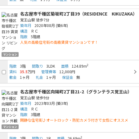
名古屋市千種区菊坂町2丁目39（RESIDENCE KIKUZAKA）
覚王山駅
徒歩7分
築年月
2020年08月
(築6年)
構造
ＲＣ
階数
5階建
人気の高級住宅街の高級賃貸マンションです！
マンション
2
階数
3階
間取り
3LDK
面積
124.89m
賃料
35.5
万円
管理費等
12,000円
敷金
1ヶ月
礼金
1ヶ月
保証金
無
名古屋市千種区向陽町2丁目21-2（グランテラス覚王山）
覚王山駅
徒歩9分
築年月
2023年03月
(築3年)
構造
ＲＣ
階数
3階建
閑静な住宅街♪オートロック・防犯カメラ付きで女性にオススメ
マンション
2
階数
2階
間取り
1R
面積
26.69m