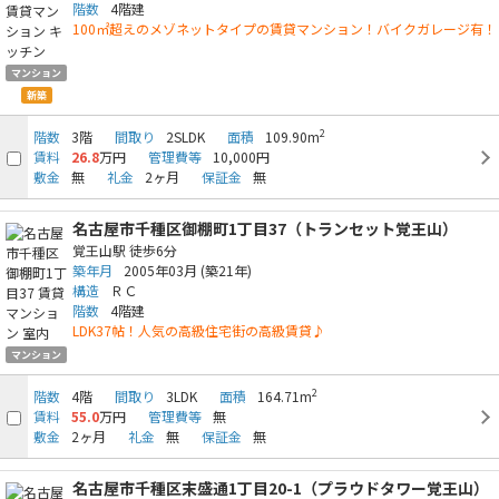
階数
4階建
100㎡超えのメゾネットタイプの賃貸マンション！バイクガレージ有！
マンション
新築
2
階数
3階
間取り
2SLDK
面積
109.90m
賃料
26.8
万円
管理費等
10,000円
敷金
無
礼金
2ヶ月
保証金
無
名古屋市千種区御棚町1丁目37（トランセット覚王山）
覚王山駅
徒歩6分
築年月
2005年03月
(築21年)
構造
ＲＣ
階数
4階建
LDK37帖！人気の高級住宅街の高級賃貸♪
マンション
2
階数
4階
間取り
3LDK
面積
164.71m
賃料
55.0
万円
管理費等
無
敷金
2ヶ月
礼金
無
保証金
無
名古屋市千種区末盛通1丁目20-1（プラウドタワー覚王山）