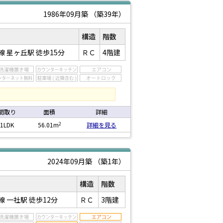
1986年09月築
（築39年）
構造
階数
線 星ヶ丘駅
徒歩15分
ＲＣ
4階建
間取り
面積
詳細
2
1LDK
56.01m
詳細を見る
2024年09月築
（築1年）
構造
階数
線 一社駅
徒歩12分
ＲＣ
3階建