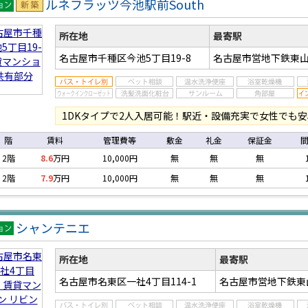
ルネフラッツ今池駅前South
マン
新築
ン
所在地
最寄駅
名古屋市千種区今池5丁目19-8
名古屋市営地下鉄東山
1DKタイプで2人入居可能！駅近・設備充実で女性でも
階
賃料
管理費等
敷金
礼金
保証金
2階
8.6
万円
10,000円
無
無
無
2階
7.9
万円
10,000円
無
無
無
シャンテニエ
マン
ン
所在地
最寄駅
名古屋市名東区一社4丁目114-1
名古屋市営地下鉄東