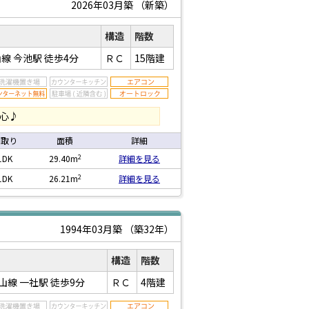
2026年03月築
（新築）
構造
階数
線 今池駅
徒歩4分
ＲＣ
15階建
安心♪
間取り
面積
詳細
2
1DK
29.40m
詳細を見る
2
1DK
26.21m
詳細を見る
1994年03月築
（築32年）
構造
階数
山線 一社駅
徒歩9分
ＲＣ
4階建