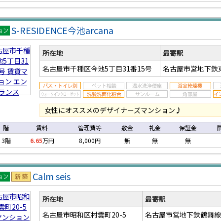
S-RESIDENCE今池arcana
マン
ン
所在地
最寄駅
名古屋市千種区今池5丁目31番15号
名古屋市営地下鉄
女性にオススメのデザイナーズマンション♪
階
賃料
管理費等
敷金
礼金
保証金
3階
6.65
万円
8,000円
無
無
無
Calm seis
マン
新築
ン
所在地
最寄駅
名古屋市昭和区村雲町20-5
名古屋市営地下鉄鶴舞線