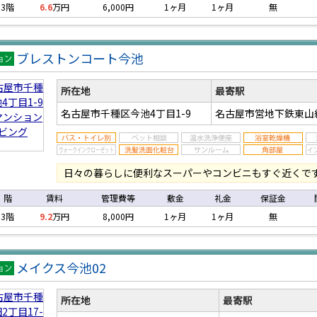
3階
6.6
万円
6,000円
1ヶ月
1ヶ月
無
ブレストンコート今池
マン
ン
所在地
最寄駅
名古屋市千種区今池4丁目1-9
名古屋市営地下鉄東山
日々の暮らしに便利なスーパーやコンビニもすぐ近くで
階
賃料
管理費等
敷金
礼金
保証金
3階
9.2
万円
8,000円
1ヶ月
1ヶ月
無
メイクス今池02
マン
ン
所在地
最寄駅