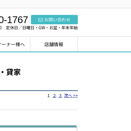
0-1767
お問い合わせ
7:00 定休日／日曜日・GW・お盆・年末年始
オーナー様へ
店舗情報
・貸家
１
２
３
次へ >>