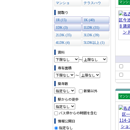
マンショ
テラスハウ
賃貸
ン (138)
ス (4)
間取り
ショ
1R (15)
1K (40)
1DK (3)
1LDK (31)
2LDK (35)
3LDK (39)
4LDK (4)
5LDK以上 (1)
賃料
～
専有面積
～
築年数
新築以外
駅からの徒歩
賃貸
ショ
バス停からの時間を含む
情報公開日
指定なし