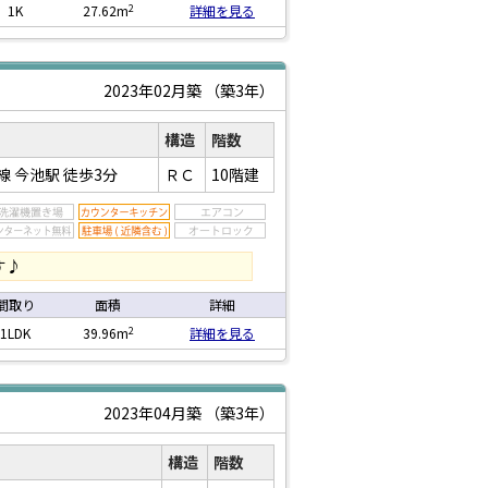
2
1K
27.62m
詳細を見る
2023年02月築
（築3年）
構造
階数
線 今池駅
徒歩3分
ＲＣ
10階建
す♪
間取り
面積
詳細
2
1LDK
39.96m
詳細を見る
2023年04月築
（築3年）
構造
階数