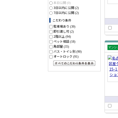
本日公開
(0)
3日以内に公開
(2)
7日以内に公開
(2)
こだわり条件
駐車場あり
(39)
即引渡し可
(2)
2階以上
(94)
ペット相談
(18)
角部屋
(35)
バス・トイレ別
(90)
賃貸
オートロック
(91)
ショ
すべてのこだわり条件を見る