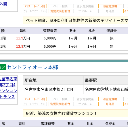
ペット飼育、SOHO利用可能物件の新築のデザイナーズ
階
賃料
管理費等
敷金
礼金
保証金
1階
11.9
万円
6,000円
1ヶ月
1ヶ月
無
1階
12.8
万円
6,000円
1ヶ月
1ヶ月
無
セントフィオーレ本郷
マン
ン
所在地
最寄駅
名古屋市名東区本郷2丁目4
名古屋市営地下鉄東山線
駅近、築浅の女性向け賃貸マンション！
階
賃料
管理費等
敷金
礼金
保証金