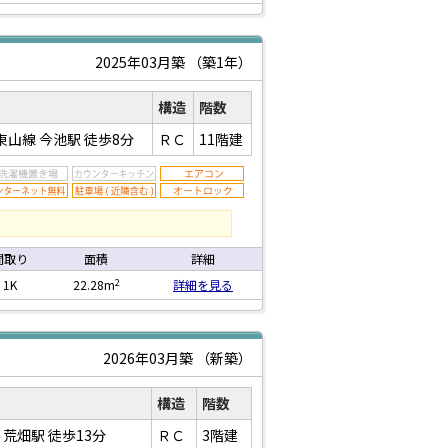
2025年03月築
（築1年）
構造
階数
東山線 今池駅
徒歩8分
ＲＣ
11階建
間取り
面積
詳細
2
1K
22.28m
詳細を見る
2026年03月築
（新築）
構造
階数
 荒畑駅
徒歩13分
ＲＣ
3階建