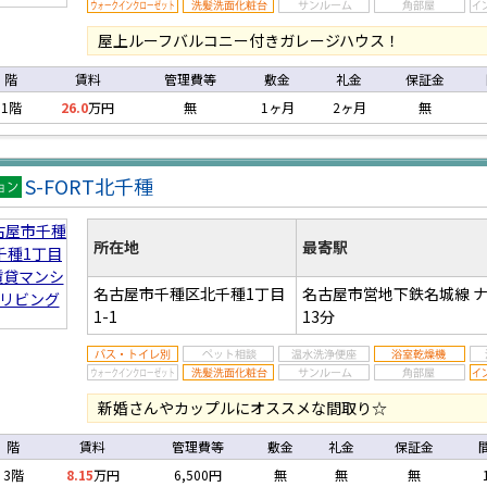
屋上ルーフバルコニー付きガレージハウス！
階
賃料
管理費等
敷金
礼金
保証金
1階
26.0
万円
無
1ヶ月
2ヶ月
無
S-FORT北千種
マン
ン
所在地
最寄駅
名古屋市千種区北千種1丁目
名古屋市営地下鉄名城線 
1-1
13分
新婚さんやカップルにオススメな間取り☆
階
賃料
管理費等
敷金
礼金
保証金
3階
8.15
万円
6,500円
無
無
無