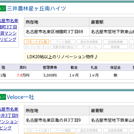
三井農林星ヶ丘南ハイツ
マン
ン
所在地
最寄駅
名古屋市名東区植園町3丁目69
名古屋市営地下鉄東山
LDK20帖以上のリノベーション物件♪
階
賃料
管理費等
敷金
礼金
保証金
1階
7.0
万円
5,000円
1ヶ月
1ヶ月
無
Veloce一社
マン
ン
所在地
最寄駅
名古屋市名東区亀の井3丁目9
名古屋市営地下鉄東山