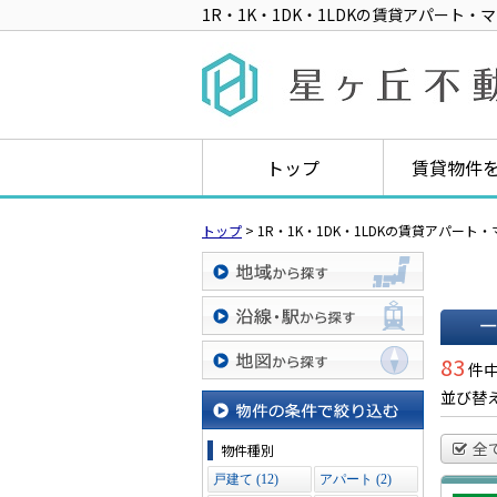
1R・1K・1DK・1LDKの賃貸アパート
トップ
賃貸物件
トップ
>
1R・1K・1DK・1LDKの賃貸アパー
地域から探す
沿線・駅から探す
一覧で
83
件中
地図から探す
並び替
物件の条件で絞り込む
全
物件種別
戸建て (12)
アパート (2)