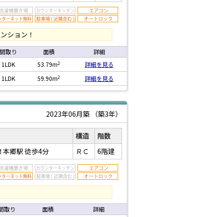
マンション！
間取り
面積
詳細
2
1LDK
53.79m
詳細を見る
2
1LDK
59.90m
詳細を見る
2023年06月築
（築3年）
構造
階数
 本郷駅
徒歩4分
ＲＣ
6階建
間取り
面積
詳細