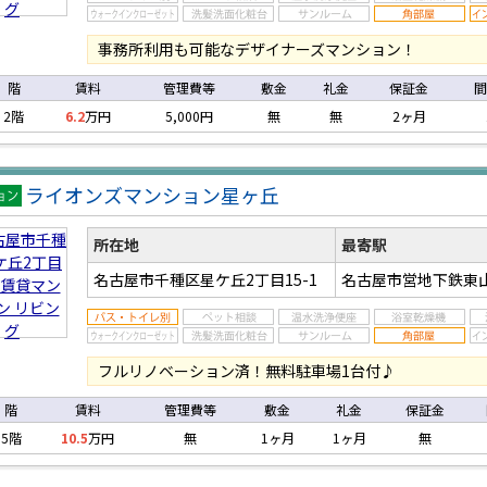
事務所利用も可能なデザイナーズマンション！
階
賃料
管理費等
敷金
礼金
保証金
間
2階
6.2
万円
5,000円
無
無
2ヶ月
ライオンズマンション星ヶ丘
マン
ン
所在地
最寄駅
名古屋市千種区星ケ丘2丁目15-1
名古屋市営地下鉄東
フルリノベーション済！無料駐車場1台付♪
階
賃料
管理費等
敷金
礼金
保証金
5階
10.5
万円
無
1ヶ月
1ヶ月
無