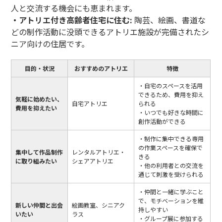
人と交流する機会にも恵まれます。
・アトリエ付き高齢者住宅に住む:
陶芸、絵画、書道な
どの制作活動に没頭できるアトリエ施設が完備されたシ
ニア向けの住居です。
目的・状況
おすすめのアトリエ
特徴
・自宅のスペースを活用
できるため、費用を抑え
気軽に始めたい、
自宅アトリエ
られる
費用を抑えたい
・いつでも好きな時間に
創作活動ができる
・制作に集中できる専用
の作業スペースを確保で
集中して作品制作
レンタルアトリエ・
きる
に取り組みたい
シェアアトリエ
・他の利用者との交流を
通じて刺激を受けられる
・仲間と一緒に学ぶこと
で、モチベーションを維
新しい仲間と出会
絵画教室、シニアク
持しやすい
いたい
ラス
・グループ展に参加する