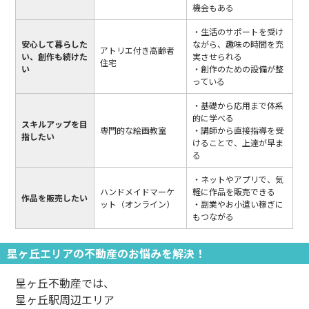
機会もある
・生活のサポートを受け
安心して暮らした
ながら、趣味の時間を充
アトリエ付き高齢者
い、創作も続けた
実させられる
住宅
い
・創作のための設備が整
っている
・基礎から応用まで体系
的に学べる
スキルアップを目
専門的な絵画教室
・講師から直接指導を受
指したい
けることで、上達が早ま
る
・ネットやアプリで、気
ハンドメイドマーケ
軽に作品を販売できる
作品を販売したい
ット（オンライン）
・副業やお小遣い稼ぎに
もつながる
星ヶ丘エリアの不動産のお悩みを解決！
星ヶ丘不動産では、
星ヶ丘駅周辺エリア