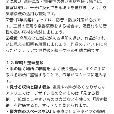
☑におい:
油絵具など揮発性の強い画材を使う場合は、
寝室は避け、十分に換気できる場所を選びましょう。空
気清浄機の活用も有効です。
☑音:
作業内容によっては、防音・防振対策が必要で
す。工具の使用や楽器演奏をする場合は、吸音材や防音
性の高い床材を検討しましょう。
☑視覚:
窓際など自然光が入る場所を選び、作品がきれ
いに見える照明も用意しましょう。作品のテイストに合
ったインテリアで世界観を統一するのも効果的です。
1-2. 収納と整理整頓
・手の届く場所に収納を:
よく使う道具は、すぐに手に
取れる場所に整理することで、作業がスムーズに進みま
す。
・見せる収納と隠す収納:
道具や材料が多くなりがちな
アトリエでは、デザイン性の高いものは「見せる収
納」、雑然としやすいものはカゴなどを使って「隠す収
納」を徹底すると、すっきりと見せられます。
・縦方向のスペースを活用:
垂直に仕切るタイプの収納