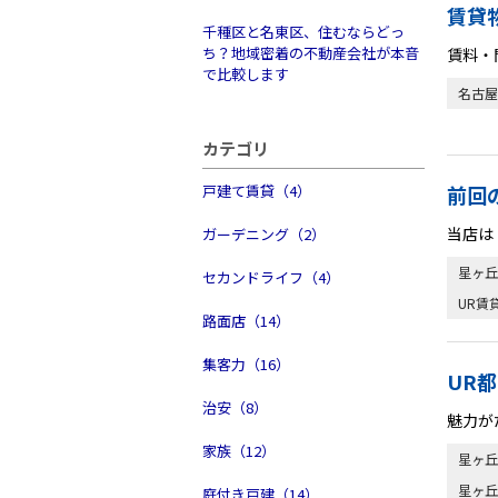
賃貸
千種区と名東区、住むならどっ
ち？地域密着の不動産会社が本音
賃料・
で比較します
名古屋
カテゴリ
戸建て賃貸（4）
前回
当店は
ガーデニング（2）
星ヶ丘
セカンドライフ（4）
UR賃
路面店（14）
集客力（16）
UR
治安（8）
魅力が
家族（12）
星ヶ丘
星ヶ丘
庭付き戸建（14）