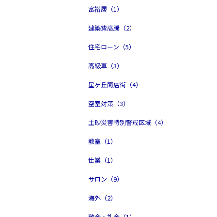
富裕層（1）
建築費高騰（2）
住宅ローン（5）
高級車（3）
星ヶ丘商店街（4）
空室対策（3）
土砂災害特別警戒区域（4）
教室（1）
仕業（1）
サロン（9）
海外（2）
敷金・礼金（1）