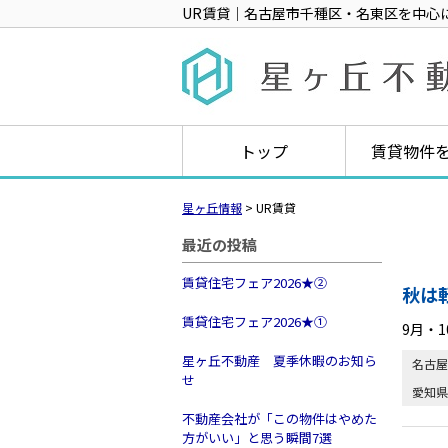
UR賃貸｜名古屋市千種区・名東区を中心
トップ
賃貸物件
星ヶ丘情報
>
UR賃貸
最近の投稿
賃貸住宅フェア2026★➁
秋は
賃貸住宅フェア2026★①
9月・
星ヶ丘不動産 夏季休暇のお知ら
名古屋
せ
愛知県
不動産会社が「この物件はやめた
方がいい」と思う瞬間7選