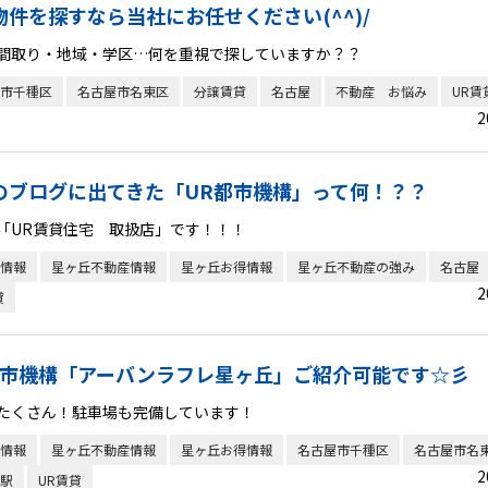
物件を探すなら当社にお任せください(^^)/
間取り・地域・学区…何を重視で探していますか？？
市千種区
名古屋市名東区
分譲賃貸
名古屋
不動産 お悩み
UR賃
2
のブログに出てきた「UR都市機構」って何！？？
「UR賃貸住宅 取扱店」です！！！
情報
星ヶ丘不動産情報
星ヶ丘お得情報
星ヶ丘不動産の強み
名古屋
2
貸
都市機構「アーバンラフレ星ヶ丘」ご紹介可能です☆彡
たくさん！駐車場も完備しています！
情報
星ヶ丘不動産情報
星ヶ丘お得情報
名古屋市千種区
名古屋市名
2
駅
UR賃貸