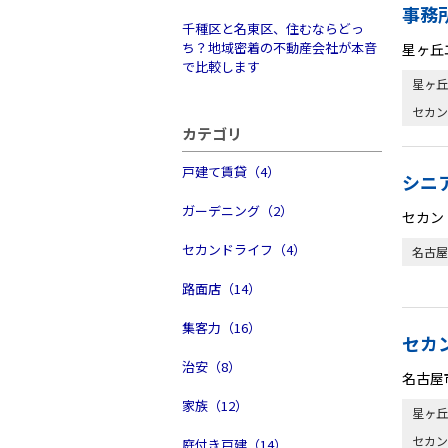
事務
千種区と名東区、住むならどっ
ち？地域密着の不動産会社が本音
星ヶ丘
で比較します
星ヶ丘
セカン
カテゴリ
戸建て賃貸（4）
シニ
ガーデニング（2）
セカン
セカンドライフ（4）
名古屋
路面店（14）
集客力（16）
セカ
治安（8）
名古屋
家族（12）
星ヶ丘
セカン
庭付き戸建（14）