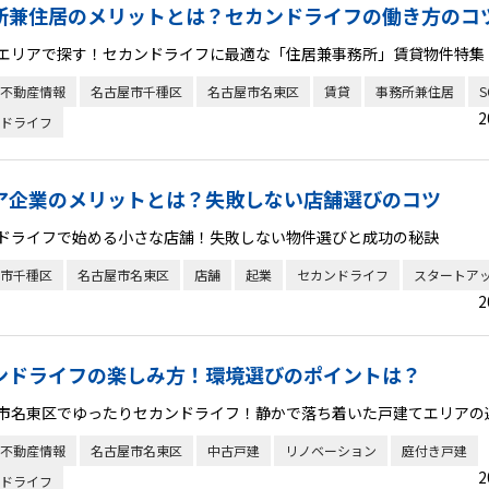
所兼住居のメリットとは？セカンドライフの働き方のコ
エリアで探す！セカンドライフに最適な「住居兼事務所」賃貸物件特集
不動産情報
名古屋市千種区
名古屋市名東区
賃貸
事務所兼住居
S
2
ドライフ
ア企業のメリットとは？失敗しない店舗選びのコツ
ドライフで始める小さな店舗！失敗しない物件選びと成功の秘訣
市千種区
名古屋市名東区
店舗
起業
セカンドライフ
スタートア
2
ンドライフの楽しみ方！環境選びのポイントは？
市名東区でゆったりセカンドライフ！静かで落ち着いた戸建てエリアの
不動産情報
名古屋市名東区
中古戸建
リノベーション
庭付き戸建
2
ドライフ