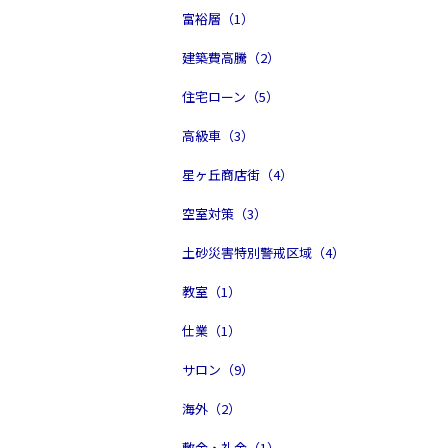
富裕層（1）
建築費高騰（2）
住宅ローン（5）
高級車（3）
星ヶ丘商店街（4）
空室対策（3）
土砂災害特別警戒区域（4）
教室（1）
仕業（1）
サロン（9）
海外（2）
敷金・礼金（1）