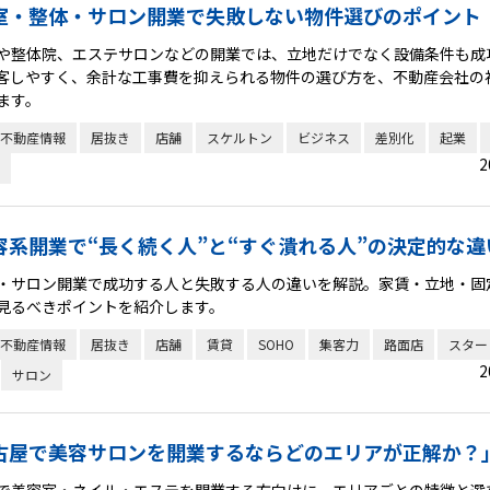
室・整体・サロン開業で失敗しない物件選びのポイント
や整体院、エステサロンなどの開業では、立地だけでなく設備条件も成
客しやすく、余計な工事費を抑えられる物件の選び方を、不動産会社の
ます。
不動産情報
居抜き
店舗
スケルトン
ビジネス
差別化
起業
2
容系開業で“長く続く人”と“すぐ潰れる人”の決定的な違
・サロン開業で成功する人と失敗する人の違いを解説。家賃・立地・固
見るべきポイントを紹介します。
不動産情報
居抜き
店舗
賃貸
SOHO
集客力
路面店
スター
2
サロン
古屋で美容サロンを開業するならどのエリアが正解か？