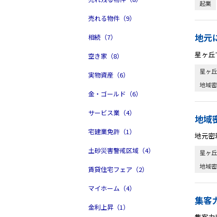
起業
売れる物件（9）
地元
相続（7）
星ヶ丘
空き家（8）
星ヶ丘
実物資産（6）
地域密
金・ゴールド（6）
サービス業（4）
地域
宅建業免許（1）
地元密
土砂災害警戒区域（4）
星ヶ丘
地域密
賃貸住宅フェア（2）
マイホーム（4）
集客
金利上昇（1）