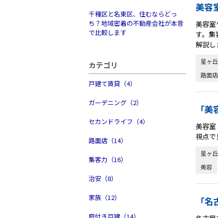
美容
千種区と名東区、住むならどっ
ち？地域密着の不動産会社が本音
美容室
で比較します
す。集
解説し
星ヶ丘
カテゴリ
路面店
戸建て賃貸（4）
ガーデニング（2）
「美
セカンドライフ（4）
美容室
視点で
路面店（14）
星ヶ丘
集客力（16）
美容
治安（8）
家族（12）
「名
庭付き戸建（14）