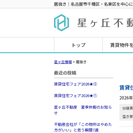
居抜き｜名古屋市千種区・名東区を中心に
トップ
賃貸物件
星ヶ丘情報
>
居抜き
最近の投稿
賃貸住宅フェア2026★➁
賃貸
賃貸住宅フェア2026★①
2026
星ヶ丘不動産 夏季休暇のお知ら
分譲賃
せ
空き家
不動産会社が「この物件はやめた
方がいい」と思う瞬間7選