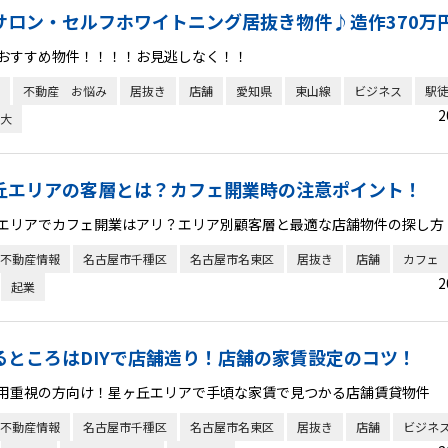
サロン・セルフホワイトニング居抜き物件♪造作370万
おすすめ物件！！！！お見逃しなく！！
不動産 お悩み
居抜き
店舗
愛知県
東山線
ビジネス
駅徒
2
大
丘エリアの客層とは？カフェ開業時の注意ポイント！
エリアでカフェ開業はアリ？エリア別顧客層と最適な店舗物件の探し方
不動産情報
名古屋市千種区
名古屋市名東区
居抜き
店舗
カフェ
2
起業
るところはDIYで店舗造り！店舗の家賃設定のコツ！
用重視の方向け！星ヶ丘エリアで手頃な家賃で見つかる店舗賃貸物件
不動産情報
名古屋市千種区
名古屋市名東区
居抜き
店舗
ビジネ