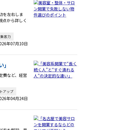
功を左右しま
視点から詳しく
集客力
026年07月10日
い」
定費など、経営
トアップ
026年04月24日
」