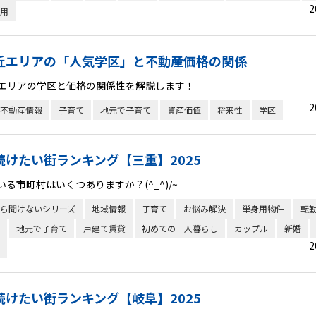
2
用
丘エリアの「人気学区」と不動産価格の関係
エリアの学区と価格の関係性を解説します！
2
不動産情報
子育て
地元で子育て
資産価値
将来性
学区
続けたい街ランキング【三重】2025
いる市町村はいくつありますか？(^_^)/~
ら聞けないシリーズ
地域情報
子育て
お悩み解決
単身用物件
転
地元で子育て
戸建て賃貸
初めての一人暮らし
カップル
新婚
2
続けたい街ランキング【岐阜】2025