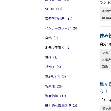
ランキ
SOHO（12）
不動産
築3年
事務所兼住居（11）
インナーガレージ（5）
住み
自然（3）
自分の
地元で子育て（7）
いまさ
SNS（3）
お悩み
新婚
共働き（5）
築3年以内（3）
星ヶ
将来性（29）
う！
資産価値（37）
「やっ
魅力的な職場環境（2）
星ヶ丘