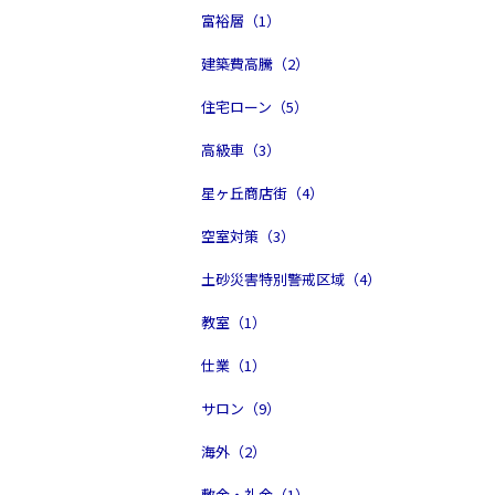
富裕層（1）
建築費高騰（2）
住宅ローン（5）
高級車（3）
星ヶ丘商店街（4）
空室対策（3）
土砂災害特別警戒区域（4）
教室（1）
仕業（1）
サロン（9）
海外（2）
敷金・礼金（1）