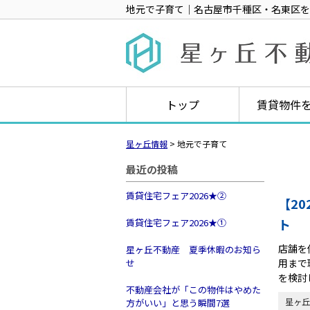
地元で子育て｜名古屋市千種区・名東区を
トップ
賃貸物件
星ヶ丘情報
>
地元で子育て
最近の投稿
賃貸住宅フェア2026★➁
【2
ト
賃貸住宅フェア2026★①
店舗を
星ヶ丘不動産 夏季休暇のお知ら
せ
用まで
を検討
不動産会社が「この物件はやめた
星ヶ丘
方がいい」と思う瞬間7選