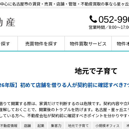
中心に名古屋市の賃貸・売買・店舗・管理・不動産買取の事なら星ヶ丘
052-99
営業時間／8:00～1
を探す
売買物件を探す
物件買取サービス
物件
地元で子育て
026年版】初めて店舗を借りる人が契約前に確認すべき7
借りて開業する際は、家賃だけで判断するのは危険です。契約内容や立
理解しておくことで、開業後のトラブルを防げます。名古屋・星ヶ丘エ
している方へ、不動産会社が契約前に確認すべきポイントを分かりやす
不動産情報
店舗
起業
集客力
地元で子育て
小規模オフィス