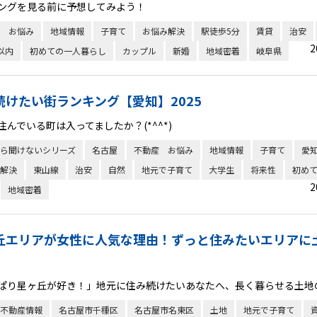
ングを見る前に予想してみよう！
 お悩み
地域情報
子育て
お悩み解決
駅徒歩5分
賃貸
治安
2
以内
初めての一人暮らし
カップル
新婚
地域密着
岐阜県
続けたい街ランキング【愛知】2025
住んでいる町は入ってましたか？(*^^*)
ら聞けないシリーズ
名古屋
不動産 お悩み
地域情報
子育て
愛
解決
東山線
治安
自然
地元で子育て
大学生
将来性
初め
2
地域密着
丘エリアが女性に人気な理由！ずっと住みたいエリアに
ぱり星ヶ丘が好き！」地元に住み続けたいあなたへ、長く暮らせる土地
不動産情報
名古屋市千種区
名古屋市名東区
土地
地元で子育て