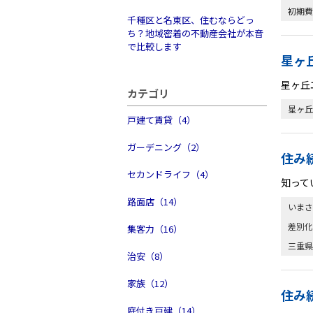
初期費
千種区と名東区、住むならどっ
ち？地域密着の不動産会社が本音
で比較します
星ヶ
星ヶ丘
カテゴリ
星ヶ丘
戸建て賃貸（4）
ガーデニング（2）
住み
セカンドライフ（4）
知って
路面店（14）
いまさ
差別化
集客力（16）
三重県
治安（8）
家族（12）
住み
庭付き戸建（14）