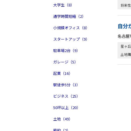
大学生（8）
将来性
通学時間短縮（2）
自分
小規模オフィス（8）
名古屋
スタートアップ（9）
星ヶ丘
駐車場2台（9）
土地購
ガレージ（5）
起業（16）
駅徒歩5分（3）
ビジネス（25）
50坪以上（20）
土地（49）
節約（2）